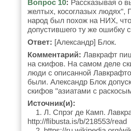
Вопрос 10
:
Рассказывая о в
желтых, косоглазых людях", Г
народ был похож на НИХ, чт
допустившего ту же ошибку 
Ответ:
[Александр] Блок.
Комментарий:
Лавкрафт пиш
на скифов. На самом деле с
люди с описанной Лавкрафто
были. Александр Блок допуск
скифов "азиатами с раскосы
Источник(и):
1. Л. Спрэг де Камп. Лавкр
http://flibusta.is/b/218553/read
2. https://ru.wikipedia.org/w