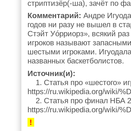
стриптизёр(-ша), зачёт по ф
Комментарий:
Андре Игуода
годов ни разу не вышел в ст
Стэйт Уóрриорз», всякий раз
игроков называют запасными
шестыми игроками. Игуодала
названных баскетболистов.
Источник(и):
1. Статья про «шестого» иг
https://ru.wikipedia.
2. Статья про финал НБА 20
https://ru.wikipedia.or
!