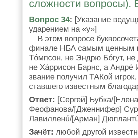
сложности вопросы). 
Вопрос 34
:
[Указание ведущ
ударением на «у»]
В этом вопросе буквосочета
финале НБА самым ценным и
Тóмпсон, не Эндрю Бóгут, не
не Хáррисон Барнс, а Андрé 
звание получил ТАКой игрок.
ставшего известным благода
Ответ:
[Сергей] Бубка/[Елена
Феофанова/[Дженнифер] Сур/[
Лавилленú/[Арман] Дюплантú
Зачёт:
любой другой известн