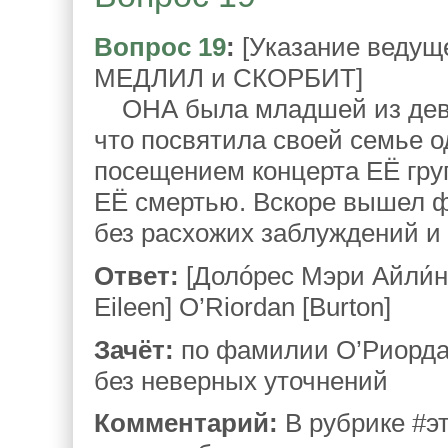
Вопрос 19
:
[Указание ведущ
МЕДЛИЛ и СКОРБИТ]
ОНА была младшей из девят
что посвятила своей семье о
посещением концерта ЕЁ груп
ЕЁ смертью. Вскоре вышел 
без расхожих заблуждений и
Ответ:
[Долóрес Мэри Айли́н]
Eileen] O’Riordan [Burton]
Зачёт:
по фамилии О’Риордан
без неверных уточнений
Комментарий:
В рубрике #э