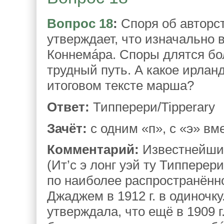
Вопрос 18
:
Споря об авторст
утверждает, что изначально 
Коннемáра. Споры длятся бол
трудный путь. А какое ирлан
итоговом тексте марша?
Ответ:
Типперери/Tipperary
Зачёт:
с одним «п», с «э» вм
Комментарий:
Известнейший 
(Ит’с э лонг уэй ту Типперер
по наиболее распространённ
Джаджем в 1912 г. в одиночк
утверждала, что ещё в 1909