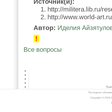
Источник(и):
1. http://militera.lib.ru/re
2. http://www.world-art.ru/
Автор:
Иделия Айзятуло
!
Все вопросы
Кни
Последнее обновле
Copyright © 2026