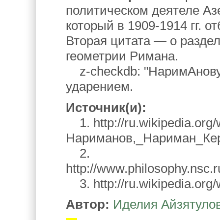
политическом деятеле А
который в 1909-1914 гг. о
Вторая цитата — о разде
геометрии Римана.
z-checkdb: "НаримАнову"
ударением.
Источник(и):
1. http://ru.wikipedia.org/w
Нариманов,_Нариман_Ке
2.
http://www.philosophy.nsc.
3. http://ru.wikipedia.or
Автор:
Иделия Айзятуло