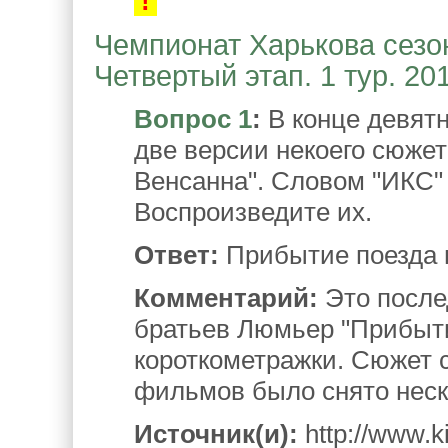
!
Чемпионат Харькова сезон
Четвертый этап. 1 тур. 20
Вопрос 1
:
В конце девят
две версии некоего сюже
Венсанна". Словом "ИКС"
Воспроизведите их.
Ответ:
Прибытие поезда н
Комментарий:
Это после
братьев Люмьер "Прибыти
короткометражки. Сюжет 
фильмов было снято неск
Источник(и):
http://www.ki