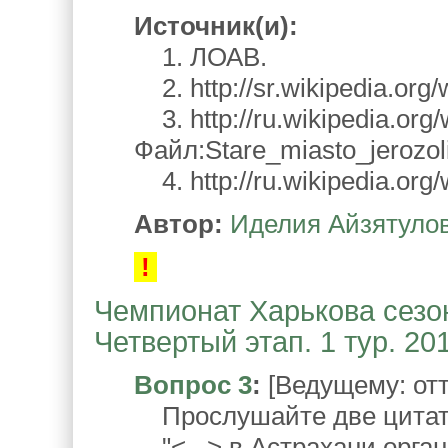
Источник(и):
1. ЛОАВ.
2. http://sr.wikipedia.o
3. http://ru.wikipedia.org/w
Файл:Stare_miasto_jerozol
4. http://ru.wikipedia.or
Автор:
Иделия Айзятуло
!
Чемпионат Харькова сезон
Четвертый этап. 1 тур. 20
Вопрос 3
:
[Ведущему: отт
Прослушайте две цитат
"<...> в Астрахани орга