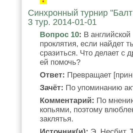
Синхронный турнир "Балтий
3 тур. 2014-01-01
Вопрос 10
:
В английской 
проклятия, если найдет т
сразиться. Что делает с 
ей помочь?
Ответ:
Превращает [принц
Зачёт:
По упоминанию акт
Комментарий:
По мнению
копьями, поэтому влюбле
заклятья.
Источник(и):
Э. Несбит. Т