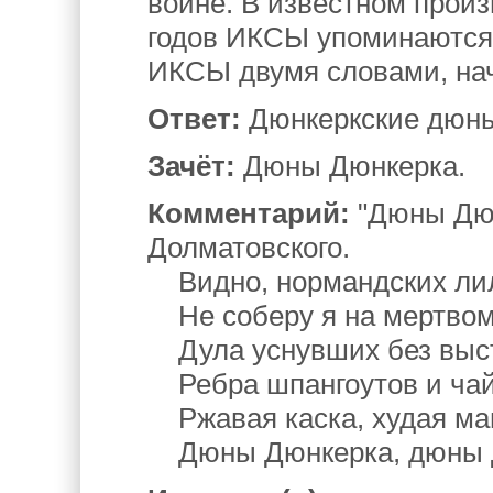
войне. В известном прои
годов ИКСЫ упоминаются 
ИКСЫ двумя словами, нач
Ответ:
Дюнкеркские дюн
Зачёт:
Дюны Дюнкерка.
Комментарий:
"Дюны Дюн
Долматовского.
Видно, нормандских ли
Не соберу я на мертвом
Дула уснувших без выст
Ребра шпангоутов и чайк
Ржавая каска, худая ма
Дюны Дюнкерка, дюны 