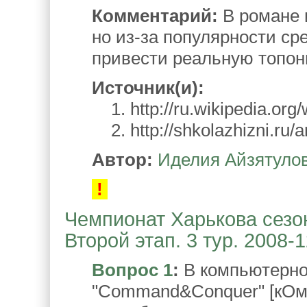
Комментарий:
В романе 
но из-за популярности ср
привести реальную топони
Источник(и):
1. http://ru.wikipedia.org/
2. http://shkolazhizni.ru/a
Автор:
Иделия Айзятуло
!
Чемпионат Харькова сезон
Второй этап. 3 тур. 2008-
Вопрос 1
:
В компьютерно
"Command&Conquer" [кОма