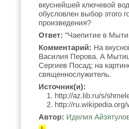
вкуснейшей ключевой вод
обусловлен выбор этого го
произведения?
Ответ:
"Чаепитие в Мыти
Комментарий:
На вкусно
Василия Перова. А Мытищи
Сергиев Посад; на карти
священнослужитель.
Источник(и):
1. http://az.lib.ru/s/shme
2. http://ru.wikipedia.or
Автор:
Иделия Айзятуло