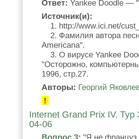
Ответ:
Yankee Doodle — "
Источник(и):
1. http://www.ici.net/cus
2. Фамилия автора песни
Americana".
3. О вирусе Yankee Dood
"Осторожно, компьютерны
1996, стр.27.
Авторы:
Георгий Яковле
!
Internet Grand Prix IV. Ту
04-06
Вопрос 3
:
"Я не француз,