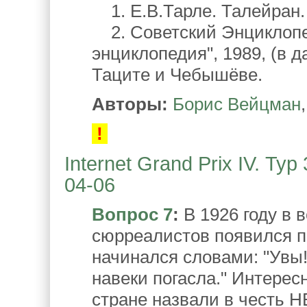
1. Е.В.Тарле. Талейран. 
2. Советский Энциклопе
энциклопедия", 1989, (в 
Таците и Чебышёве.
Авторы:
Борис Вейцман
!
Internet Grand Prix IV. Ту
04-06
Вопрос 7
:
В 1926 году в
сюрреалистов появился 
начинался словами: "Увы!
навеки погасла." Интересн
стране назвали в честь НЕ