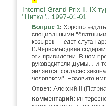
Internet Grand Prix II. IX
"Нитка".. 1997-01-01
Вопрос 1
:
Хорошо ездить
специальными "блатными"
козырек — едет слуга нар
В.Черномырдина содержит
эти привилегии. В нем пр
руководители Думы... И т
является, согласно закон
человеком". Назовите имя
Ответ:
Алексий II (Патриа
Комментарий:
Интересно
командах шло точно так ж