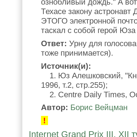
ознобливый дождь." А вот
Техасе закону астронавт
ЭТОГО электронной почтой
таскал с собой герой Юза
Ответ:
Урну для голосова
тоже принимается).
Источник(и):
1. Юз Алешковский, "Кни
1996, т.2, стр.255);
2. Centre Daily Times, Oc
Автор:
Борис Вейцман
!
Internet Grand Prix III. XI