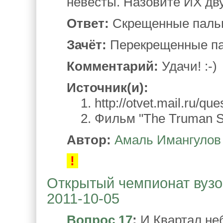
невесты. Назовите ИХ дв
Ответ:
Скрещенные паль
Зачёт:
Перекрещенные п
Комментарий:
Удачи! :-)
Источник(и):
1. http://otvet.mail.ru/que
2. Фильм "The Truman S
Автор:
Амаль Имангулов
!
Открытый чемпионат вузов
2011-10-05
Вопрос 17
:
И Квартал неб