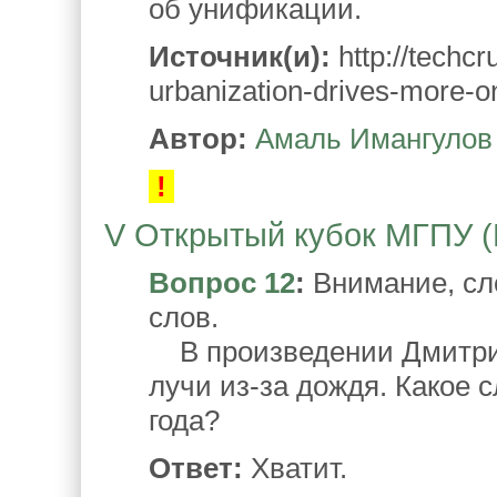
об унификации.
Источник(и):
http://techc
urbanization-drives-more-o
Автор:
Амаль Имангулов
!
V Открытый кубок МГПУ (М
Вопрос 12
:
Внимание, сл
слов.
В произведении Дмитрия
лучи из-за дождя. Какое 
года?
Ответ:
Хватит.