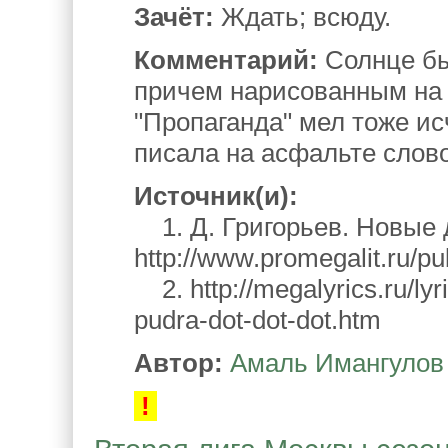
Зачёт:
Ждать; всюду.
Комментарий:
Солнце бы
причем нарисованным на 
"Пропаганда" мел тоже исч
писала на асфальте слово
Источник(и):
1. Д. Григорьев. Новые 
http://www.promegalit.ru/p
2. http://megalyrics.ru/lyr
pudra-dot-dot-dot.htm
Автор:
Амаль Имангулов
!