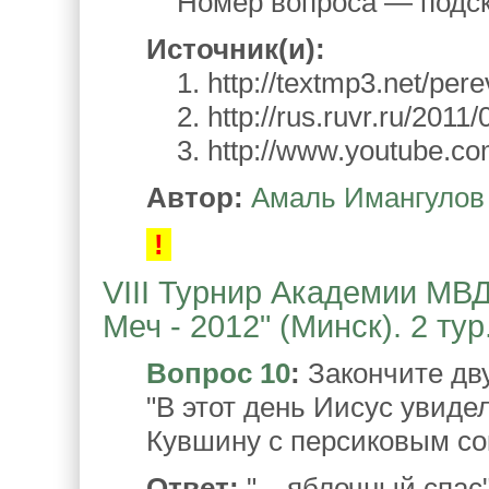
Номер вопроса — подск
Источник(и):
1. http://textmp3.net/per
2. http://rus.ruvr.ru/2011
3. http://www.youtube.c
Автор:
Амаль Имангулов
!
VIII Турнир Академии МВ
Меч - 2012" (Минск). 2 тур
Вопрос 10
:
Закончите дву
"В этот день Иисус увид
Кувшину с персиковым соко
Ответ:
"... яблочный спас"