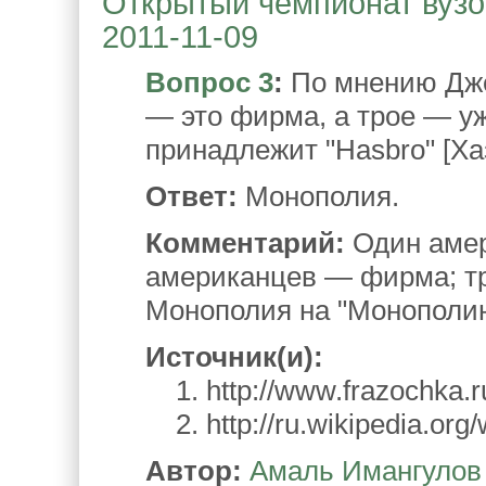
Открытый чемпионат вузов
2011-11-09
Вопрос 3
:
По мнению Дже
— это фирма, а трое — 
принадлежит "Hasbro" [Ха
Ответ:
Монополия.
Комментарий:
Один амер
американцев — фирма; т
Монополия на "Монополию
Источник(и):
1. http://www.frazochka.ru
2. http://ru.wikipedia.org/
Автор:
Амаль Имангулов