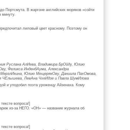
до Портсмута. В жаргоне английских моряков «сойти
 минуту.
редпочитал лиловый цвет красному. Поэтому он
ния Руслана АлИева, Владимира БрОйду, Юлию
Ову, Феликса ИнденбАума, Александра
а МерзлИкина, Юлию МещерякОву, Даниила ПахОмова,
я ЧЕлышева, ЛевАна ЧхеИдзе и Павла ШумИлова
ой и уподобил поэта уроженцу Айзенаха. Кому
тексте вопроса!]
риж из-за НЕГО. «ОН» — название журнала об
тексте вопроса!]