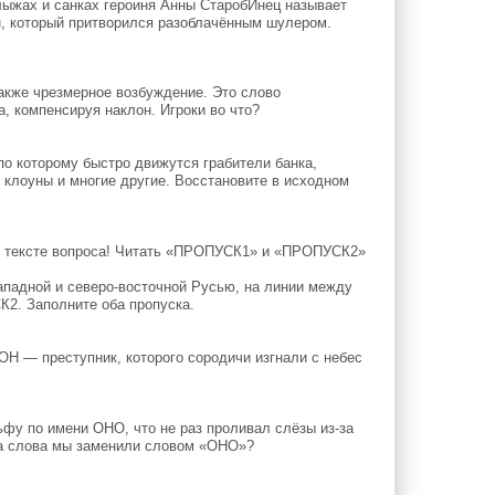
ыжах и санках героиня Анны СтаробИнец называет
 который притворился разоблачённым шулером.
также чрезмерное возбуждение. Это слово
, компенсируя наклон. Игроки во что?
о которому быстро движутся грабители банка,
 клоуны и многие другие. Восстановите в исходном
в тексте вопроса! Читать «ПРОПУСК1» и «ПРОПУСК2»
падной и северо-восточной Русью, на линии между
. Заполните оба пропуска.
 — преступник, которого сородичи изгнали с небес
фу по имени ОНО, что не раз проливал слёзы из-за
два слова мы заменили словом «ОНО»?