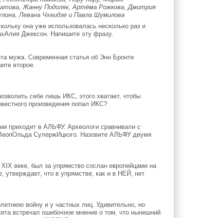
ратова, Жанну Подоляк, Артёма Рожкова, Дмитрия
улина, Левана Чхеидзе и Павла Шумилова
скольку она уже использовалась несколько раз и
ахАлия Джексон. Напишите эту фразу.
та мужа. Современная статья об Энн Бронте
ите второе.
озволить себе лишь ИКС, этого хватает, чтобы
известного произведения попал ИКС?
и приходит в АЛЬФУ. Археологи сравнивали с
ЛеопОльда СулержИцкого. Назовите АЛЬФУ двумя
XIX веке, был за упрямство сослан европейцами на
, утверждает, что в упрямстве, как и в НЕЙ, нет
летнюю войну и у частных лиц. Удивительно, но
ета встречал ошибочное мнение о том, что нынешний