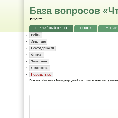
База вопросов «Чт
Играйте!
СЛУЧАЙНЫЙ ПАКЕТ
ПОИСК
ТУРНИР
Войти
Лицензия
Благодарности
Формат
Замечания
Статистика
Помощь Базе
Главная
»
Корень
» Международный фестиваль интеллектуальных