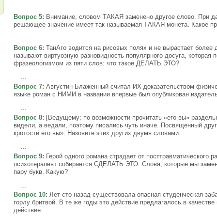
...
Вопрос 5
:
Внимание, словом ТАКАЯ заменено другое слово. При да
решающее значение имеет так называемая ТАКАЯ монета. Какое пр
...
Вопрос 6
:
ТанАго водится на рисовых полях и не вырастает более д
называют виртуозную разновидность популярного досуга, которая 
фразеологизмом из пяти слов: что такое ДЕЛАТЬ ЭТО?
...
Вопрос 7
:
Августин Блаженный считал ИХ доказательством физиче
языке роман с НИМИ в названии впервые был опубликован издате
...
Вопрос 8
:
[Ведущему: по возможности прочитать «его вы» раздель
видели, а ведали, поэтому писались чуть иначе. Посвященный дру
кротости его вы». Назовите этих других двумя словами.
...
Вопрос 9
:
Герой одного романа страдает от посттравматического ра
психотерапевт собирается СДЕЛАТЬ ЭТО. Слова, которые мы замен
пару букв. Какую?
...
Вопрос 10
:
Лет сто назад существовала опасная студенческая заба
горлу бритвой. В те же годы это действие предлагалось в качестве
действие.