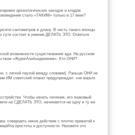
тировке археологических находок и кладов
оизведение стало «ТАКИМ» только в 17 веке?
есяти сантиметров в длину. В честь танаго японцы
по сути состоит в умении ДЕЛАТЬ ЭТО. Ответьте
ской возможности существования ада. На русском
льством «ЖурнгАзобъединение». Кто ОНИ?
но, с легкой паузой между словами]. Раньше ОНИ не
гим ИМ советский плакат предупреждал: «не верьте
сстройства. Чтобы начать лечение, его знакомый
или на СДЕЛАТЬ ЭТО, начинаются на одну и ту же
ва: совершить некое действие с плотно прижатой к
 мерИла простоты и доступности. Назовите это