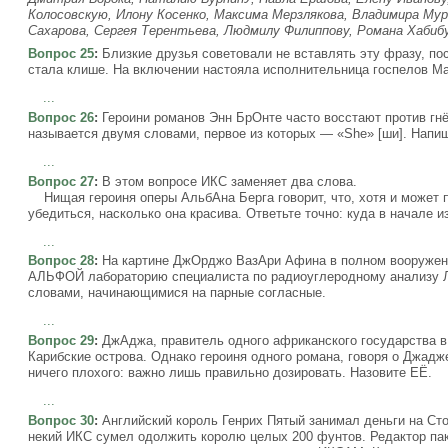
Колосовскую, Илону Косенко, Максима Мерзлякова, Владимира Му
Сахарова, Сергея Терентьева, Людмилу Филиппову, Романа Хабиб
Вопрос 25
:
Близкие друзья советовали не вставлять эту фразу, по
стала клише. На включении настояла исполнительница госпелов М
...
Вопрос 26
:
Героини романов Энн БрОнте часто восстают против гнё
называется двумя словами, первое из которых — «She» [ши]. Напиш
...
Вопрос 27
:
В этом вопросе ИКС заменяет два слова.
Нищая героиня оперы АльбАна Берга говорит, что, хотя и может п
убедиться, насколько она красива. Ответьте точно: куда в начале 
...
Вопрос 28
:
На картине ДжОрджо ВазАри Афина в полном вооружени
АЛЬФОЙ лабораторию специалиста по радиоуглеродному анализу 
словами, начинающимися на парные согласные.
...
Вопрос 29
:
ДжАджа, правитель одного африканского государства в 
Карибские острова. Однако героиня одного романа, говоря о Джадже
ничего плохого: важно лишь правильно дозировать. Назовите ЕЁ.
...
Вопрос 30
:
Английский король Генрих Пятый занимал деньги на Сто
некий ИКС сумел одолжить королю целых 200 фунтов. Редактор пак