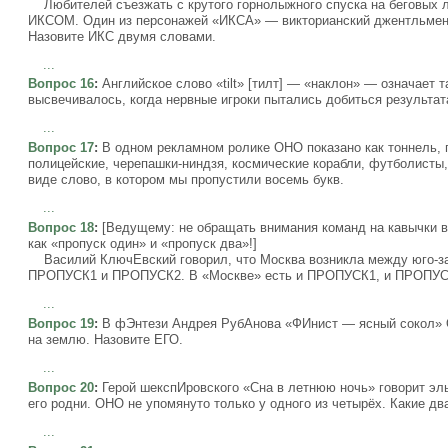
Любителей съезжать с крутого горнолыжного спуска на беговых л
ИКСОМ. Один из персонажей «ИКСА» — викторианский джентльмен,
Назовите ИКС двумя словами.
...
Вопрос 16
:
Английское слово «tilt» [тилт] — «наклон» — означает 
высвечивалось, когда нервные игроки пытались добиться результата
...
Вопрос 17
:
В одном рекламном ролике ОНО показано как тоннель, п
полицейские, черепашки-ниндзя, космические корабли, футболисты,
виде слово, в котором мы пропустили восемь букв.
...
Вопрос 18
:
[Ведущему: не обращать внимания команд на кавычки 
как «пропуск один» и «пропуск два»!]
Василий КлючЕвский говорил, что Москва возникла между юго-за
ПРОПУСК1 и ПРОПУСК2. В «Москве» есть и ПРОПУСК1, и ПРОПУСК2
...
Вопрос 19
:
В фЭнтези Андрея РубАнова «ФИнист — ясный сокол» ОН
на землю. Назовите ЕГО.
...
Вопрос 20
:
Герой шекспИровского «Сна в летнюю ночь» говорит эль
его родни. ОНО не упомянуто только у одного из четырёх. Какие 
...