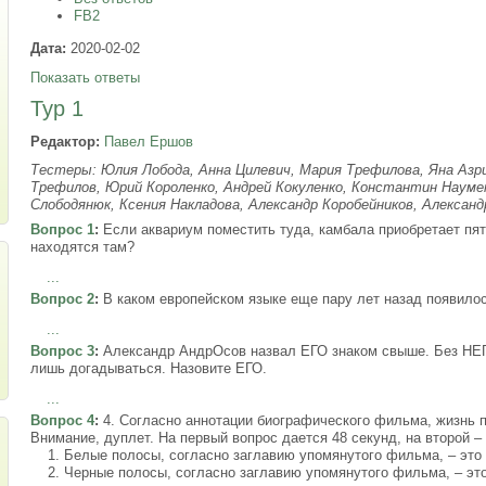
FB2
Дата:
2020-02-02
Показать ответы
Тур 1
Редактор:
Павел Ершов
Тестеры: Юлия Лобода, Анна Цилевич, Мария Трефилова, Яна Азр
Трефилов, Юрий Короленко, Андрей Кокуленко, Константин Науме
Слободянюк, Ксения Накладова, Александр Коробейников, Александ
Вопрос 1
:
Если аквариум поместить туда, камбала приобретает пят
находятся там?
...
Вопрос 2
:
В каком европейском языке еще пару лет назад появило
...
Вопрос 3
:
Александр АндрОсов назвал ЕГО знаком свыше. Без НЕГО
лишь догадываться. Назовите ЕГО.
...
Вопрос 4
:
4. Согласно аннотации биографического фильма, жизнь п
Внимание, дуплет. На первый вопрос дается 48 секунд, на второй – 
1. Белые полосы, согласно заглавию упомянутого фильма, – это
2. Черные полосы, согласно заглавию упомянутого фильма, – эт