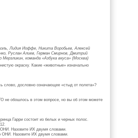
иэль, Лидия Иоффе, Никита Воробьев, Алексей
нко, Руслан Алиев, Герман Смирнов, Дмитрий
р Мерзликин, команда «Азбука вкуса» (Москва)
нистую окраску. Какие «животные» изначально
сь слово, дословно означающее «стыд от полета»?
 не обошлось в этом вопросе, но вы об этом можете
ринца Гарри состоит из белых и черных полос.
12.
 ОНИ. Назовите ИХ двумя словами.
о ОНИ. Назовите ИХ двумя словами.