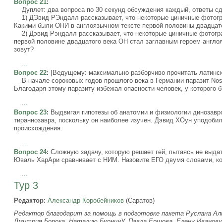
Вопрос 21
:
Дуплет: два вопроса по 30 секунд обсуждения каждый, ответы сд
1) ДЭвид РЭндалл рассказывает, что некоторые циничные фотогр
Какими были ОНИ в англоязычном тексте первой половины двадцат
2) Дэвид Рэндалл рассказывает, что некоторые циничные фотогра
первой половине двадцатого века ОН стал заглавным героем англо
зовут?
...
Вопрос 22
:
[Ведущему: максимально разборчиво прочитать латинско
В начале сороковых годов прошлого века в Германии паразит Nos
Благодаря этому паразиту избежал опасности человек, у которого 
...
Вопрос 23
:
Выдвигая гипотезы об анатомии и физиологии динозавро
тираннозавра, поскольку он наиболее изучен. Дэвид ХОун уподоби
происхождения.
...
Вопрос 24
:
Сложную задачу, которую решает гей, пытаясь не выда
Юваль ХарАри сравнивает с НИМ. Назовите ЕГО двумя словами, кот
...
Тур 3
Редактор:
Александр Коробейников
(Саратов)
Редактор благодарит за помощь в подготовке пакета Руслана Али
Дмитрия Борока, Наталию БурнинУ, Павла Ершова, Елену Иванову,