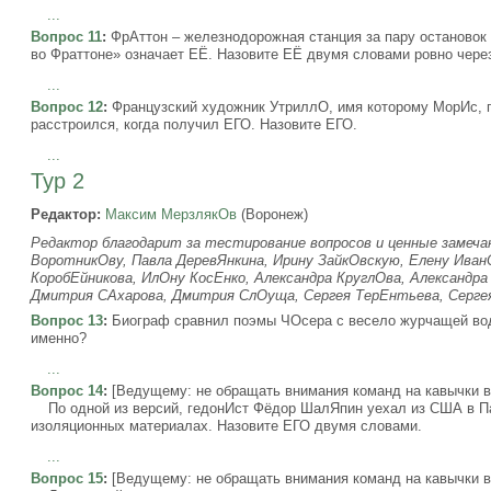
...
Вопрос 11
:
ФрАттон – железнодорожная станция за пару остановок 
во Фраттоне» означает ЕЁ. Назовите ЕЁ двумя словами ровно через
...
Вопрос 12
:
Французский художник УтриллО, имя которому МорИс, п
расстроился, когда получил ЕГО. Назовите ЕГО.
...
Тур 2
Редактор:
Максим МерзлякОв
(Воронеж)
Редактор благодарит за тестирование вопросов и ценные замеча
ВоротникОву, Павла ДеревЯнкина, Ирину ЗайкОвскую, Елену Иван
КоробЕйникова, ИлОну КосЕнко, Александра КруглОва, Александр
Дмитрия САхарова, Дмитрия СлОуща, Сергея ТерЕнтьева, Серге
Вопрос 13
:
Биограф сравнил поэмы ЧОсера с весело журчащей вод
именно?
...
Вопрос 14
:
[Ведущему: не обращать внимания команд на кавычки в 
По одной из версий, гедонИст Фёдор ШалЯпин уехал из США в Па
изоляционных материалах. Назовите ЕГО двумя словами.
...
Вопрос 15
:
[Ведущему: не обращать внимания команд на кавычки в 