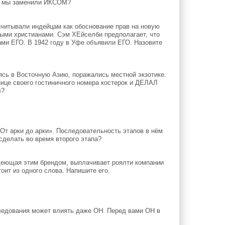
во мы заменили ИКСОМ?
ачитывали индейцам как обоснование прав на новую
ными христианами. Сэм ХЕйселби предполагает, что
ами ЕГО. В 1942 году в Уфе объявили ЕГО. Назовите
ясь в Восточную Азию, поражались местной экзотике.
ице своего гостиничного номера костерок и ДЕЛАЛ
л?
т арки до арки». Последовательность этапов в нём
сделать во время второго этапа?
адеющая этим брендом, выплачивает роялти компании
оит из одного слова. Напишите его.
едования может влиять даже ОН. Перед вами ОН в