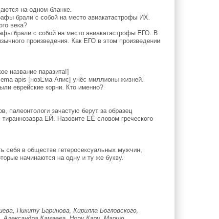
аются на одном бланке.
афы брали с собой на место авиакатастрофы ИХ.
ого века?
фы брали с собой на место авиакатастрофы ЕГО. В
язычного произведения. Как ЕГО в этом произведении
е название паразита!]
ema apis [нозЕма Апис] унёс миллионы жизней.
были еврейские корни. Кто именно?
в, палеонтологи зачастую берут за образец
л тираннозавра ЕЙ. Назовите ЕЁ словом греческого
ть себя в обществе гетеросексуальных мужчин,
орые начинаются на одну и ту же букву.
ева, Никиту Баринова, Кирилла Богловского,
 Александра Камаева, Нору Кару, Марию