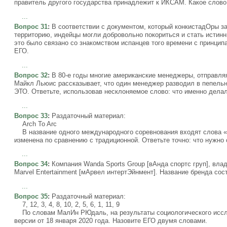
правитель другого государства принадлежит к ИКСАМ. Какое сло
...
Вопрос 31
:
В соответствии с документом, который конкистадОры з
территорию, индейцы могли добровольно покориться и стать истин
это было связано со знакомством испанцев того времени с принцип
ЕГО.
...
Вопрос 32
:
В 80-е годы многие американские менеджеры, отправля
Майкл Льюис рассказывает, что один менеджер разводил в пепельн
ЭТО. Ответьте, использовав несклоняемое слово: что именно дела
...
Вопрос 33
:
Раздаточный материал:
Arch To Arc
В название одного международного соревнования входят слова «О
изменена по сравнению с традиционной. Ответьте точно: что нужно 
...
Вопрос 34
:
Компания Wanda Sports Group [вАнда спортс груп], вл
Marvel Entertainment [мАрвел интертЭйнмент]. Название бренда сост
...
Вопрос 35
:
Раздаточный материал:
7, 12, 3, 4, 8, 10, 2, 5, 6, 1, 11, 9
По словам МалИн РЮдаль, на результаты социологического иссл
версии от 18 января 2020 года. Назовите ЕГО двумя словами.