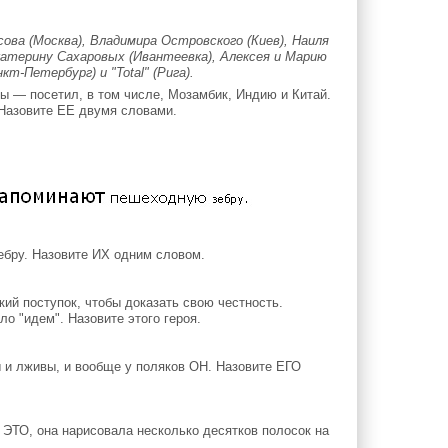
ва (Москва), Владимира Островского (Киев), Наиля
катерину Сахаровых (Ивантеевка), Алексея и Марию
т-Петербург) и "Total" (Рига).
 — посетил, в том числе, Мозамбик, Индию и Китай.
 Назовите ЕЕ двумя словами.
бру. Назовите ИХ одним словом.
ий поступок, чтобы доказать свою честность.
о "идем". Назовите этого героя.
 и лживы, и вообще у поляков ОН. Назовите ЕГО
 ЭТО, она нарисовала несколько десятков полосок на