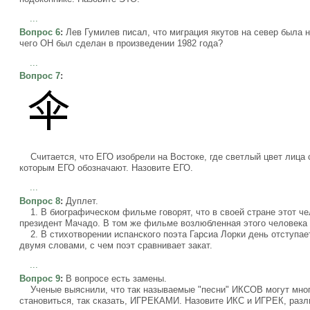
...
Вопрос 6
:
Лев Гумилев писал, что миграция якутов на север была 
чего ОН был сделан в произведении 1982 года?
...
Вопрос 7
:
Считается, что ЕГО изобрели на Востоке, где светлый цвет лица 
которым ЕГО обозначают. Назовите ЕГО.
...
Вопрос 8
:
Дуплет.
1. В биографическом фильме говорят, что в своей стране этот че
президент Мачадо. В том же фильме возлюбленная этого человека н
2. В стихотворении испанского поэта Гарсиа Лорки день отступае
двумя словами, с чем поэт сравнивает закат.
...
Вопрос 9
:
В вопросе есть замены.
Ученые выяснили, что так называемые "песни" ИКСОВ могут мно
становиться, так сказать, ИГРЕКАМИ. Назовите ИКС и ИГРЕК, раз