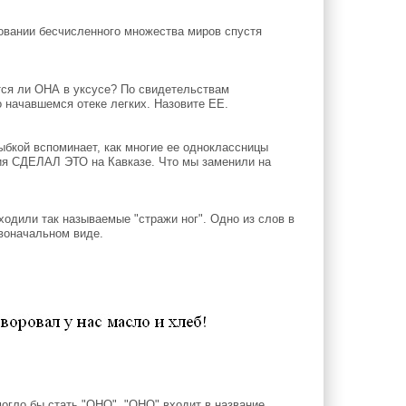
овании бесчисленного множества миров спустя
ся ли ОНА в уксусе? По свидетельствам
о начавшемся отеке легких. Назовите ЕЕ.
ыбкой вспоминает, как многие ее одноклассницы
ия СДЕЛАЛ ЭТО на Кавказе. Что мы заменили на
одили так называемые "стражи ног". Одно из слов в
воначальном виде.
огло бы стать "ОНО". "ОНО" входит в название