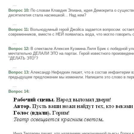
...
Вопрос 10
:
По словам Клавдия Элиана, идея Демокрита о существ
десятилетия стала насмешкой... Над кем?
...
Вопрос 11
:
Вольнодумный герой Джойса задается вопросом: остает
современников, вместе с НЕЙ появилась вода, что могло говорить 
...
Вопрос 12
:
В спектакле Алексея Кузмина Лиля Брик с победной ул
мечтательно ДЕЛАЛИ ЭТО на партах. Герой известного произведен
"ДЕЛАТЬ ЭТО"?
...
Вопрос 13
:
Александр Нефедкин пишет, что в состав инфантерии вх
предыдущем предложении мы изменили. Напишите это слово в пер
...
Вопрос 14
:
Инна Тертерян пишет, что названием неоконченной пьесы Лорки м