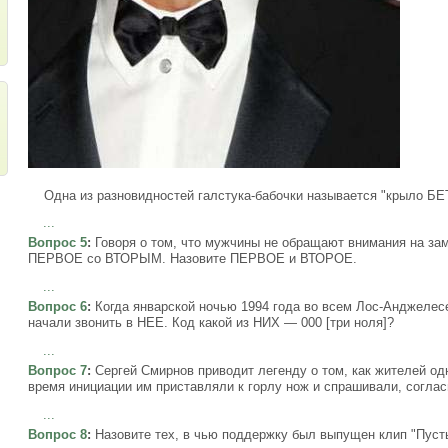
Одна из разновидностей галстука-бабочки называется "крыло БЕ
...
Вопрос 5
:
Говоря о том, что мужчины не обращают внимания на за
ПЕРВОЕ со ВТОРЫМ. Назовите ПЕРВОЕ и ВТОРОЕ.
...
Вопрос 6
:
Когда январской ночью 1994 года во всем Лос-Анджелес
начали звонить в НЕЕ. Код какой из НИХ — 000 [три ноля]?
...
Вопрос 7
:
Сергей Смирнов приводит легенду о том, как жителей од
время инициации им приставляли к горлу нож и спрашивали, согласн
...
Вопрос 8
:
Назовите тех, в чью поддержку был выпущен клип "Пусть