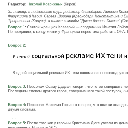
Редактор:
Николай Коврижных
(Киров)
За помощь в подготовке тура редактор благодарит Артема Колесо
Фарукшина (Навои), Сергея Шорина (Краснодар), Константина и Е
Трефиловых (Калуга), а также команды "Дикие бозоны Хиггса" (Санк
Вопрос 1
:
Святой Франциск Ксаверий — сподвижник Игнатия Лойолы
По преданию, к концу жизни у Франциска перестала работать ОНА.
...
Вопрос 2
:
В одной социальной рекламе ИХ тени напоминают пешеходную зе
...
Вопрос 3
:
Персонаж Осаму Дадзая говорит, что готов совершить нек
Последним словом другого героя, совершившего такой поступок, был
...
Вопрос 4
:
Персонаж Максима Горького говорит, что поляки холодны
двумя словами.
...
Вопрос 5
:
После того как у героини Кристиана Дюге увезли из дома
подоконнике. Назовите ЭТО.