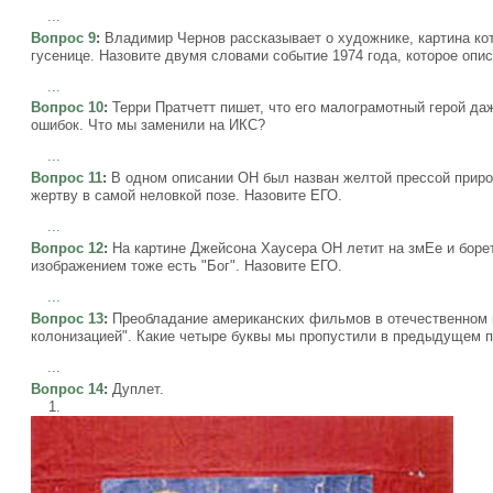
...
Вопрос 9
:
Владимир Чернов рассказывает о художнике, картина кот
гусенице. Назовите двумя словами событие 1974 года, которое опис
...
Вопрос 10
:
Терри Пратчетт пишет, что его малограмотный герой д
ошибок. Что мы заменили на ИКС?
...
Вопрос 11
:
В одном описании ОН был назван желтой прессой приро
жертву в самой неловкой позе. Назовите ЕГО.
...
Вопрос 12
:
На картине Джейсона Хаусера ОН летит на змЕе и боре
изображением тоже есть "Бог". Назовите ЕГО.
...
Вопрос 13
:
Преобладание американских фильмов в отечественном к
колонизацией". Какие четыре буквы мы пропустили в предыдущем 
...
Вопрос 14
:
Дуплет.
1.