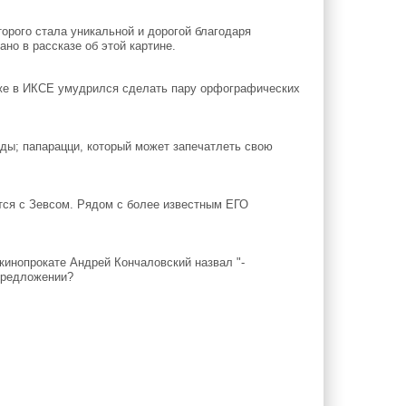
орого стала уникальной и дорогой благодаря
ано в рассказе об этой картине.
аже в ИКСЕ умудрился сделать пару орфографических
ды; папарацци, который может запечатлеть свою
тся с Зевсом. Рядом с более известным ЕГО
инопрокате Андрей Кончаловский назвал "-
предложении?