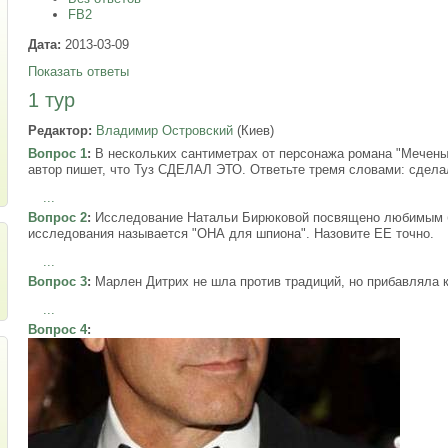
FB2
Дата:
2013-03-09
Показать ответы
1 тур
Редактор:
Владимир Островский
(Киев)
Вопрос 1
:
В нескольких сантиметрах от персонажа романа "Меченые
автор пишет, что Туз СДЕЛАЛ ЭТО. Ответьте тремя словами: сдела
...
Вопрос 2
:
Исследование Натальи Бирюковой посвящено любимым б
исследования называется "ОНА для шпиона". Назовите ЕЕ точно.
...
Вопрос 3
:
Марлен Дитрих не шла против традиций, но прибавляла к
...
Вопрос 4
: