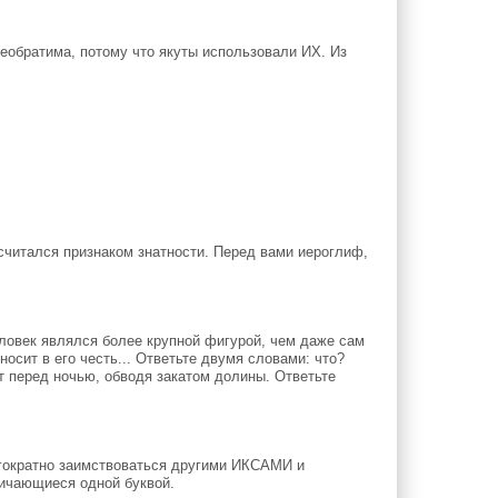
необратима, потому что якуты использовали ИХ. Из
считался признаком знатности. Перед вами иероглиф,
ловек являлся более крупной фигурой, чем даже сам
осит в его честь... Ответьте двумя словами: что?
т перед ночью, обводя закатом долины. Ответьте
гократно заимствоваться другими ИКСАМИ и
личающиеся одной буквой.