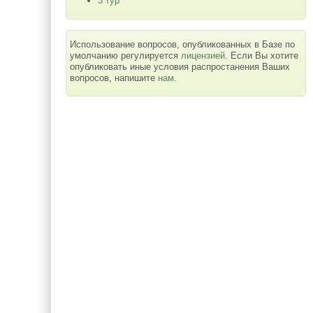
3 тур
Использование вопросов, опубликованных в Базе по
умолчанию регулируется
лицензией
. Если Вы хотите
опубликовать иные условия распростанения Ваших
вопросов, напишите
нам
.