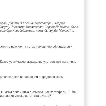
рова, Дмитрия Когана, Александра и Марию
агуту, Максима Мерзлякова, Сергея Лобачёва, Льва
сандра Коробейникова, команды клуба "Узлига", а
ется в поисках, а потом находчиво обращается к
 Какое устойчивое выражение употребляет негативно
, не нашедшей воплощения в средневековом
и к ногам приемщика высыпАл, как картофель...". Вы
иографии упоминается эта цитата?