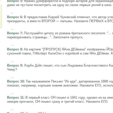
Вопрос 5
:
Франко Дзеффирелли в подборе актеров для экранизации
даже не пустили посмотреть на одну из своих первых ролей в кино
...
Вопрос 6
:
В предисловии Корней Чуковский отмечал, что автор ут
президенты, а вместо ВТОРОЙ — пальмы. Назовите ПЕРВЫХ и В
...
Вопрос 7
:
Послушайте цитату из романа британского писателя: "..
переворачивать страницы...". Заполните пропуск.
...
Вопрос 8
:
На картине "[ПРОПУСК] ЯАна ДЕймана" изображены ЙОри
суконной лавки, ГИйсберт КалкОэн с коробкой и сам ЯАн ДЕйман. 
...
Вопрос 9
:
ЛорАн Дойч пишет, что сын Людовика Благочестивого Ка
Чему?
...
Вопрос 10
:
Так называемое Письмо "Из ада", датированное 1888 го
показал, например, хорошее знание анатомии. Назовите ЕГО, испол
...
Вопрос 11
:
В первый класс ОН пошел в 1941 году, однако из-за неме
немцев прогнали, ОН пошел сразу в третий класс. Назовите ЕГО.
...