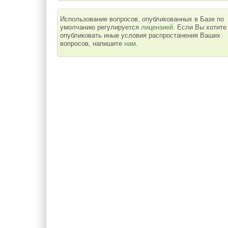
Использование вопросов, опубликованных в Базе по
умолчанию регулируется
лицензией
. Если Вы хотите
опубликовать иные условия распростанения Ваших
вопросов, напишите
нам
.