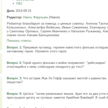
FB2
Дата:
2014-08-23
Редактор:
Наиль Фарукшин
(Навои)
Редактор благодарит за помощь и ценные советы: Антона Тахта
Колышкиных, Александра Ведехина, Ивана Суманеева, Екатерину Л
и Светлану Орловых, Сергея Иванченко и Наталию Рыжанову, Алек
также лично Хакима Батыралиева.
Показать ответы
Вопрос 1
:
Пришивая пуговицу, героиня известного фильма оглядыва
заглавному герою. Назовите этого героя.
...
Вопрос 2
:
Герой одного фильма о войне поправляет: "рейхсмарок".
относящийся к нему собеседник незадолго до того?
...
Вопрос 3
:
Что историк Жак Ле Гофф называет мечтой о равенстве
обществе?
...
Вопрос 4
:
Цитата: "затем развязывал мешок, брал его за два угла 
прослушали цитату из путевых заметок АрмИния ВамберИ. В чьей б
...