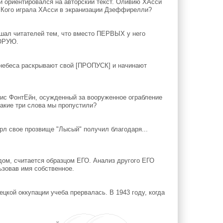
 ориентировался на авторский текст. Оливию ХАсси
. Кого играла ХАсси в экранизации Дзеффирелли?
ешал читателей тем, что вместо ПЕРВЫХ у него
ТОРУЮ.
. небеса раскрывают свой [ПРОПУСК] и начинают
с ФонтЕйн, осужденный за вооруженное ограбление
Какие три слова мы пропустили?
рл свое прозвище "Лысый" получил благодаря...
дом, считается образцом ЕГО. Анализ другого ЕГО
ьзовав имя собственное.
цкой оккупации учеба прервалась. В 1943 году, когда