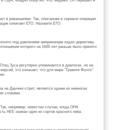
 в США, ехидно пошутил, что, видимо, ОН перешел в
ют в реваншизме. Так, описанная в сериале операция
рации означает ЕГО. Назовите ЕГО.
охито под давлением американцев издал директиву,
 отношении которого на 1600 лет раньше было принято
Отец Зуса регулярно упоминается в диалогах, но ни
версий, это означает, что для мира "Гравити Фоллс"
зис.
 на Даунинг-стрит, является одним из немногих
мя словами.
Так, например, известны случаи, когда ОНА
сть НЕЕ назван один из сортов красного пива.
приказы маленького мальчика и умеет произносить