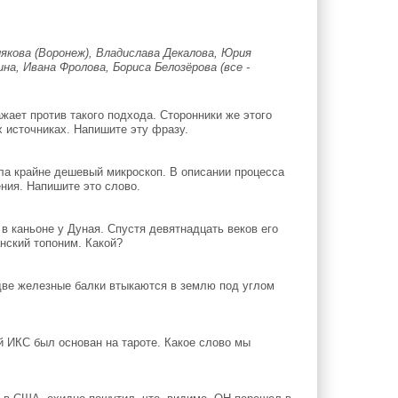
кова (Воронеж), Владислава Декалова, Юрия
на, Ивана Фролова, Бориса Белозёрова (все -
ает против такого подхода. Сторонники же этого
 источниках. Напишите эту фразу.
ла крайне дешевый микроскоп. В описании процесса
ния. Напишите это слово.
в каньоне у Дуная. Спустя девятнадцать веков его
нский топоним. Какой?
две железные балки втыкаются в землю под углом
 ИКС был основан на тароте. Какое слово мы