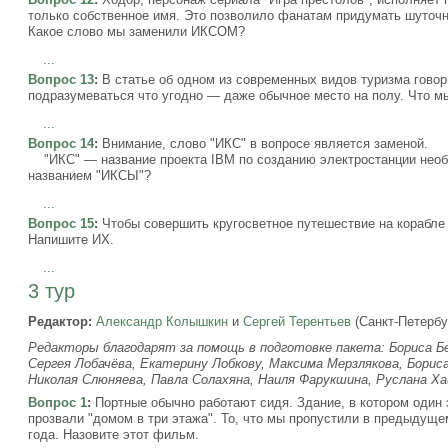
только собственное имя. Это позволило фанатам придумать шуточ
Какое слово мы заменили ИКСОМ?
...
Вопрос 13
:
В статье об одном из современных видов туризма го
подразумеваться что угодно — даже обычное место на полу. Что
...
Вопрос 14
:
Внимание, слово "ИКС" в вопросе является заменой.
"ИКС" — название проекта IBM по созданию электростанции необ
названием "ИКСЫ"?
...
Вопрос 15
:
Чтобы совершить кругосветное путешествие на корабле
Напишите ИХ.
...
3 тур
Редактор:
Александр Колышкин
и
Сергей Терентьев
(Санкт-Петербу
Редакторы благодарят за помощь в подготовке пакета: Бориса Б
Сергея Лобачёва, Екатерину Лобкову, Максима Мерзлякова, Борис
Николая Слюняева, Павла Солахяна, Наиля Фарукшина, Руслана Х
Вопрос 1
:
Портные обычно работают сидя. Здание, в котором один 
прозвали "домом в три этажа". То, что мы пропустили в предыдущ
года. Назовите этот фильм.