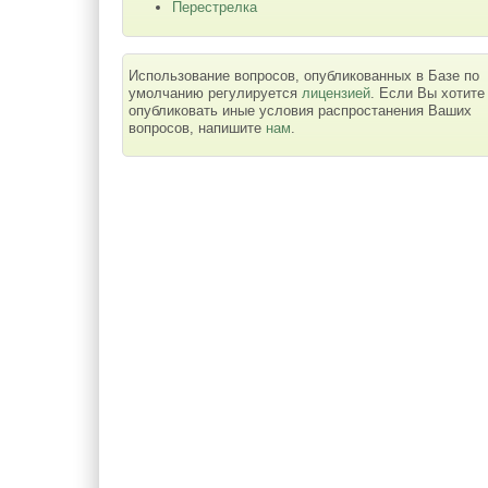
Перестрелка
Использование вопросов, опубликованных в Базе по
умолчанию регулируется
лицензией
. Если Вы хотите
опубликовать иные условия распростанения Ваших
вопросов, напишите
нам
.