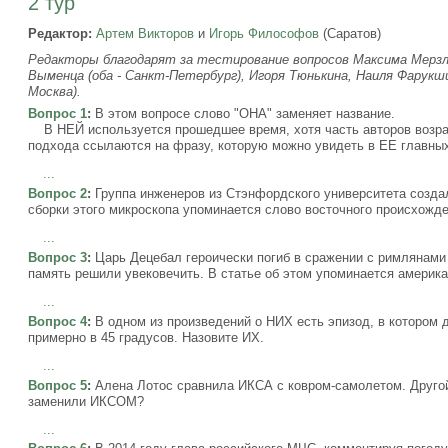
2 тур
Редактор:
Артем Викторов
и
Игорь Философов
(Саратов)
Редакторы благодарят за тестирование вопросов Максима Мерзля
Выменца (оба - Санкт-Петербург), Игоря Тюнькина, Наиля Фарукши
Москва).
Вопрос 1
:
В этом вопросе слово "ОНА" заменяет название.
В НЕЙ используется прошедшее время, хотя часть авторов возраж
подхода ссылаются на фразу, которую можно увидеть в ЕЕ главных
...
Вопрос 2
:
Группа инженеров из Стэнфордского университета созда
сборки этого микроскопа упоминается слово восточного происхожде
...
Вопрос 3
:
Царь Децебал героически погиб в сражении с римлянами 
память решили увековечить. В статье об этом упоминается америка
...
Вопрос 4
:
В одном из произведений о НИХ есть эпизод, в котором 
примерно в 45 градусов. Назовите ИХ.
...
Вопрос 5
:
Алена Лотос сравнила ИКСА с ковром-самолетом. Другой
заменили ИКСОМ?
...