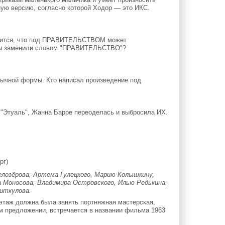
ную версию, согласно которой Ходор — это ИКС.
ворится, что под ПРАВИТЕЛЬСТВОМ может
 мы заменили словом "ПРАВИТЕЛЬСТВО"?
ычной формы. Кто написал произведение под
 "Этуаль", Жанна Барре переоделась и выбросила ИХ.
рг)
елозёрова, Артема Гулецкого, Марию Колышкину,
а Моносова, Владимира Островского, Илью Редькина,
аиткулова.
этаж должна была занять портняжная мастерская,
ем предложении, встречается в названии фильма 1963