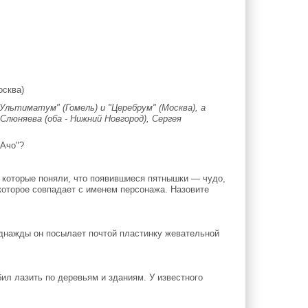
осква)
льтиматум" (Гомель) и "Церебрум" (Москва), а
Слюняева (оба - Нижний Новгород), Сергея
пАчо"?
 которые поняли, что появившиеся пятнышки — чудо,
которое совпадает с именем персонажа. Назовите
днажды он посылает почтой пластинку жевательной
л лазить по деревьям и зданиям. У известного