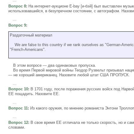
...
Вопрос 8
:
На интернет-аукционе E-bay [и-бэй] был выставлен музы
использовавшийся, в безупречном состоянии, с автографом. Назов
...
Вопрос 9
:
Раздаточный материал
We are false to this country if we rank ourselves as "German-America
"French-Americans".
В этом вопросе — два одинаковых пропуска.
Во время Первой мировой войны Теодор Рузвельт призывал наци
— не хороший американец. Назовите любой штат США ПРОПУСК.
...
Вопрос 10
:
В 1701 году, после поражения русских войск под Нарвой
ЕЕ пощадить. Назовите ЕЕ.
...
Вопрос 11
:
Из какого оружия, по мнению романиста Энтони Троллоп
...
Вопрос 12
:
В свое время ЕЕ отличала не только скорость, но и са
словами.