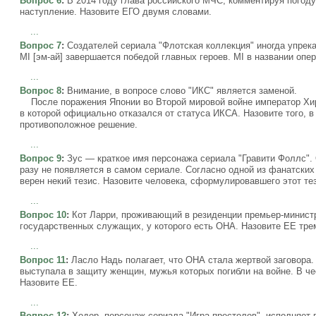
Вопрос 6
:
В 2014 году глава российского МЧС, комментируя погоду
наступление. Назовите ЕГО двумя словами.
...
Вопрос 7
:
Создателей сериала "Флотская коллекция" иногда упрека
MI [эм-ай] завершается победой главных героев. MI в названии опе
...
Вопрос 8
:
Внимание, в вопросе слово "ИКС" является заменой.
После поражения Японии во Второй мировой войне император Хир
в которой официально отказался от статуса ИКСА. Назовите того, в
противоположное решение.
...
Вопрос 9
:
Зус — краткое имя персонажа сериала "Гравити Фоллс". 
разу не появляется в самом сериале. Согласно одной из фанатских 
верен некий тезис. Назовите человека, сформулировавшего этот те
...
Вопрос 10
:
Кот Ларри, проживающий в резиденции премьер-министра
государственных служащих, у которого есть ОНА. Назовите ЕЕ тре
...
Вопрос 11
:
Ласло Надь полагает, что ОНА стала жертвой заговора. 
выступала в защиту женщин, мужья которых погибли на войне. В че
Назовите ЕЕ.
...
Вопрос 12
:
Ходор, персонаж сериала "Игра престолов", исполняет 