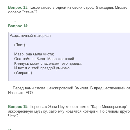
...
Вопрос 13
:
Какое слово в одной из своих строф блокадник Михаил 
словом "стена"?
...
Вопрос 14
:
Раздаточный материал
(Поет)...
Мавр, она была чиста;
Она тебя любила. Мавр жестокий.
Клянусь моим спасеньем, это правда.
И вот я с этой правдой умираю.
(Умирает.)
Перед вами слова шекспировской Эмилии. В предшествующей отр
Назовите ЕГО.
...
Вопрос 15
:
Персонаж Энни Пру меняет имя с "Карл Мессермахер" на
аккордеонную музыку, зато ему нравятся хот-доги. По словам друг
Чего?
...