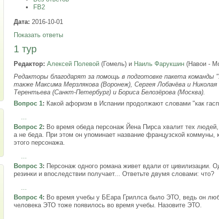
FB2
Дата:
2016-10-01
Показать ответы
1 тур
Редактор:
Алексей Полевой
(Гомель) и
Наиль Фарукшин
(Навои - М
Редакторы благодарят за помощь в подготовке пакета команды "У
также Максима Мерзлякова (Воронеж), Сергея Лобачёва и Николая 
Терентьева (Санкт-Петербург) и Бориса Белозёрова (Москва).
Вопрос 1
:
Какой афоризм в Испании продолжают словами "как гас
...
Вопрос 2
:
Во время обеда персонаж Йена Пирса хвалит тех людей,
а не беда. При этом он упоминает название французской коммуны, 
этого персонажа.
...
Вопрос 3
:
Персонаж одного романа живет вдали от цивилизации. О
резинки и впоследствии получает... Ответьте двумя словами: что?
...
Вопрос 4
:
Во время учебы у БЕара Гриллса было ЭТО, ведь он люби
человека ЭТО тоже появилось во время учебы. Назовите ЭТО.
...