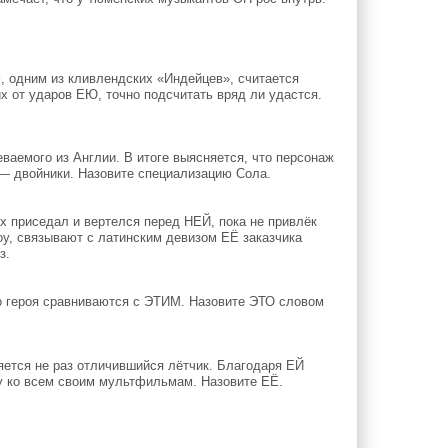
, одним из кливлендских «Индейцев», считается
 от ударов ЕЮ, точно подсчитать вряд ли удастся.
ваемого из Англии. В итоге выясняется, что персонаж
е — двойники. Назовите специализацию Сола.
х приседал и вертелся перед НЕЙ, пока не привлёк
оу, связывают с латинским девизом ЕЁ заказчика
з.
го героя сравниваются с ЭТИМ. Назовите ЭТО словом
ется не раз отличившийся лётчик. Благодаря ЕЙ
зу ко всем своим мультфильмам. Назовите ЕЁ.