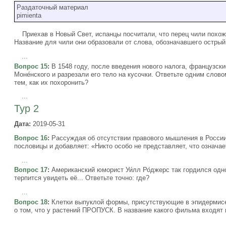
Раздаточный материал
pimienta
Приехав в Новый Свет, испанцы посчитали, что перец чили похож 
Название для чили они образовали от слова, обозначавшего острый 
...
Вопрос 15
:
В 1548 году, после введения нового налога, французски
Моне́нского и разрезали его тело на кусочки. Ответьте одним слов
тем, как их похоронить?
...
Тур 2
Дата:
2019-05-31
Вопрос 16
:
Рассуждая об отсутствии правового мышления в России
пословицы и добавляет: «Никто особо не представляет, что означае
...
Вопрос 17
:
Американский юморист Уи́лл Ро́джерс так гордился одно
терпится увидеть её... Ответьте точно: где?
...
Вопрос 18
:
Клетки выпуклой формы, присутствующие в эпидермисе 
о том, что у растений ПРОПУСК. В название какого фильма входят
...