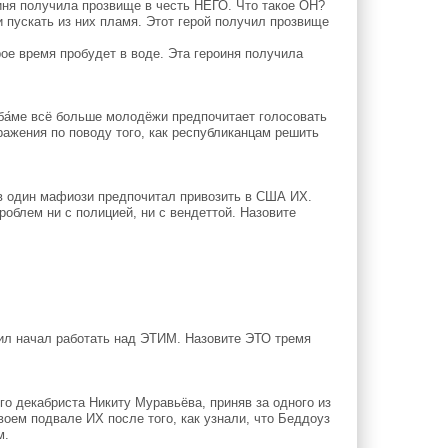
иня получила прозвище в честь НЕГО. Что такое ОН?
пускать из них пламя. Этот герой получил прозвище
ое время пробудет в воде. Эта героиня получила
ба́ме всё больше молодёжи предпочитает голосовать
ажения по поводу того, как республиканцам решить
тв один мафиози предпочитал привозить в США ИХ.
роблем ни с полицией, ни с вендеттой. Назовите
ил начал работать над ЭТИМ. Назовите ЭТО тремя
о декабриста Никиту Муравьёва, приняв за одного из
воем подвале ИХ после того, как узнали, что Беддоуз
м.