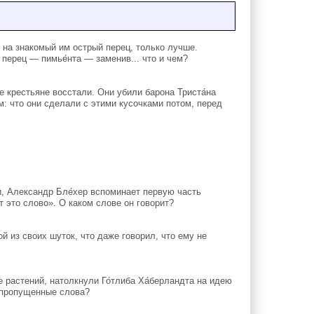
на знакомый им острый перец, только лучше.
перец — пимье́нта — заменив... что и чем?
е крестьяне восстали. Они убили барона Триста́на
ом: что они сделали с этими кусочками потом, перед
, Александр Бле́хер вспоминает первую часть
т это слово». О каком слове он говорит?
й из своих шуток, что даже говорил, что ему не
растений, натолкнули Го́тлиба Ха́берландта на идею
 пропущенные слова?