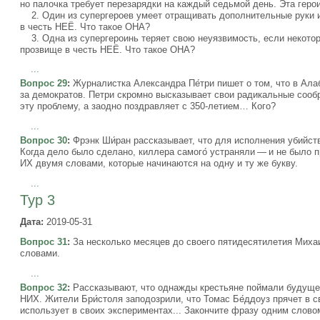
но палочка требует перезарядки на каждый седьмой день. Эта геро
2. Один из супергероев умеет отращивать дополнительные руки и 
в честь НЕЁ. Что такое ОНА?
3. Одна из супергероинь теряет свою неуязвимость, если некотор
прозвище в честь НЕЁ. Что такое ОНА?
...
Вопрос 29
:
Журналистка Александра Пе́три пишет о том, что в Ала
за демократов. Петри скромно высказывает свои радикальные сообр
эту проблему, а заодно поздравляет с 350-летием… Кого?
...
Вопрос 30
:
Фрэнк Ши́ран рассказывает, что для исполнения убийс
Когда дело было сделано, киллера самого́ устраняли — и не было п
ИХ двумя словами, которые начинаются на одну и ту же букву.
...
Тур 3
Дата:
2019-05-31
Вопрос 31
:
За несколько месяцев до своего пятидесятилетия Миха
словами.
...
Вопрос 32
:
Рассказывают, что однажды крестьяне поймали будущег
НИХ. Жители Бри́столя заподозрили, что Томас Бе́ддоуз прячет в с
использует в своих экспериментах... Закончите фразу одним слово