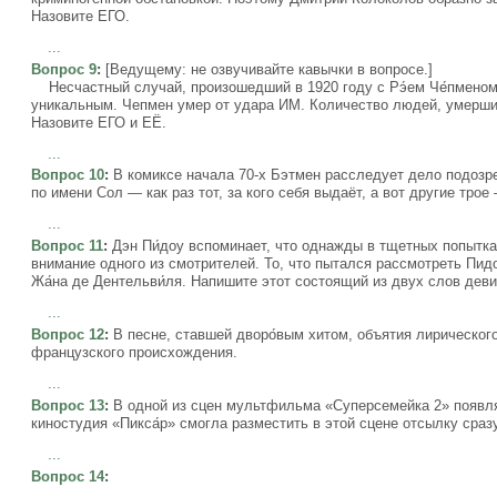
Назовите ЕГО.
...
Вопрос 9
:
[Ведущему: не озвучивайте кавычки в вопросе.]
Несчастный случай, произошедший в 1920 году с Рэ́ем Че́пменом
уникальным. Чепмен умер от удара ИМ. Количество людей, умерших
Назовите ЕГО и ЕЁ.
...
Вопрос 10
:
В комиксе начала 70-х Бэтмен расследует дело подозре
по имени Сол — как раз тот, за кого себя выдаёт, а вот другие тро
...
Вопрос 11
:
Дэн Пи́доу вспоминает, что однажды в тщетных попытка
внимание одного из смотрителей. То, что пытался рассмотреть Пид
Жа́на де Дентельви́ля. Напишите этот состоящий из двух слов деви
...
Вопрос 12
:
В песне, ставшей дворо́вым хитом, объятия лирическо
французского происхождения.
...
Вопрос 13
:
В одной из сцен мультфильма «Суперсемейка 2» появля
киностудия «Пикса́р» смогла разместить в этой сцене отсылку сра
...
Вопрос 14
: