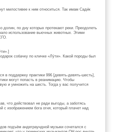
ут милостивее к ним относиться. Так имам Сади́к
 долин, по дну которых протекают реки. Преодолеть
ючало использование вьючных животных. Этими
ЕГО.
ти».]
дарок собачку по кличке «Лу́ти». Какой породы был
ся в поддержку практики 996 [девять-девять-шесть],
ктики могут попасть в реанимацию. Чтобы
вую и умножить на шесть. Тогда у вас получится
ав, что действовал не ради выгоды, а заботясь
ой с изображением бога огня, который плачет над
дов подъём андеграундной музыки сочетался с
амечает, что у тюменских музыкантов ОН рос внутрь.