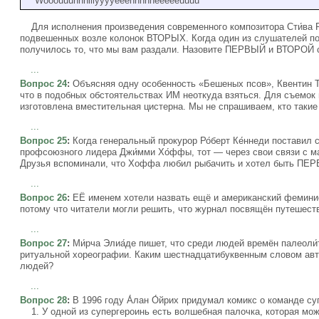
Wooouuuhhhiiiyyyyeeehhhhheeeeeuuuu
Для исполнения произведения современного композитора Сти́ва 
подвешенных возле колонок ВТОРЫХ. Когда один из слушателей поп
получилось то, что мы вам раздали. Назовите ПЕРВЫЙ и ВТОРОЙ с
...
Вопрос 24
:
Объясняя одну особенность «Бешеных псов», Квентин Т
что в подобных обстоятельствах ИМ неоткуда взяться. Для съемок
изготовлена вместительная цистерна. Мы не спрашиваем, кто такие
...
Вопрос 25
:
Когда генеральный прокурор Ро́берт Ке́ннеди поставил
профсоюзного лидера Джи́мми Хо́ффы, тот — через свои связи с м
Друзья вспоминали, что Хоффа любил рыбачить и хотел быть П
...
Вопрос 26
:
ЕЁ именем хотели назвать ещё и американский феминист
потому что читатели могли решить, что журнал посвящён путешест
...
Вопрос 27
:
Ми́рча Элиа́де пишет, что среди людей времён палеоли
ритуальной хореографии. Каким шестнадцатибуквенным словом авт
людей?
...
Вопрос 28
:
В 1996 году А́лан О́йрих придумал комикс о команде су
1. У одной из супергероинь есть волшебная палочка, которая мож