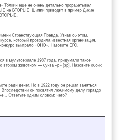
» То́лкин ещё не очень детально прорабатывал
ВЫЕ на ВТОРЫЕ. Шиппи приводит в пример Дикие
и ВТОРЫЕ.
имени Странствующая Правда. Узнав об этом,
курсе, который проводила известная организация.
е конкурс выиграло «ОНО». Назовите ЕГО.
ся в мультсериале 1987 года, придумали такое
во втором животном — буква «р» [эр]. Назовите обоих
оте ради денег. Но в 1922 году он решил заняться
я. Впоследствии он посвятил любимому делу гораздо
е... Ответьте одним словом: чего?