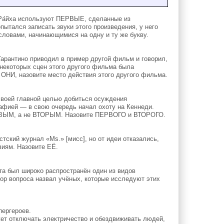
Ра́йха используют ПЕРВЫЕ, сделанные из
ытался записать звуки этого произведения, у него
ловами, начинающимися на одну и ту же букву.
арантино приводил в пример другой фильм и говорил,
 некоторых сцен этого другого фильма была
 ОНИ, назовите место действия этого другого фильма.
 своей главной целью добиться осуждения
афией — в свою очередь начал охоту на Кеннеди.
ЕРВЫМ, а не ВТОРЫМ. Назовите ПЕРВОГО и ВТОРОГО.
ский журнал «Ms.» [мисс], но от идеи отказались,
виям. Назовите ЕЁ.
́та был широко распространён один из видов
ор вопроса назвал учёных, которые исследуют этих
пергероев.
ет отключать электричество и обездвиживать людей,