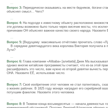
...
Вопрос 3
:
Периодически оказываясь на месте бедняков, богачи стан
объяснял смысл... Чего?
...
Вопрос 4
:
На подходе к известному объекту расположено множество
эти долины возможно было только через висячие мосты, что искл
причинами ОН объяснял важное качество своего народа. Назовите 
...
Вопрос 5
:
[Ведущему: максимально отчётливо прочитать слово «Лу́
В середине девятнадцатого века королева Виктория получила в по
Лути?
...
Вопрос 6
:
Глава компании «Alibaba» [алибаба́] Джек Ма высказывал
однако многие китайские программисты считают, что из-за этой пра
расшифровать это число, вам нужно из второй девятки вычесть пер
ОНА. Назовите ЕЁ, использовав число.
...
Вопрос 7
:
Своё изобретение этот человек не стал патентовать, сказ
о жизнях рабочих. В 1825 году монарх наградил его серебряной ваз
потухшим факелом. Назовите этого человека
...
Вопрос 8
:
В Тюмени конца восьмидесятых — начала девяностых го
криминогенной обстановкой. Поэтому Дмитрий Ко́локолов образно з