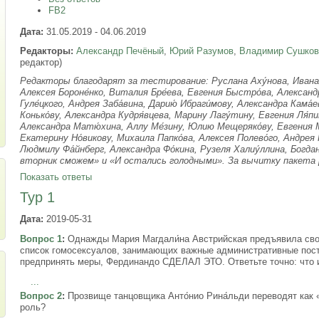
FB2
Дата:
31.05.2019 - 04.06.2019
Редакторы:
Александр Печёный
,
Юрий Разумов
,
Владимир Сушко
редактор)
Редакторы благодарят за тестирование: Руслана Аху́нова, Ивана Б
Алексея Бороне́нко, Виталия Бре́ева, Евгения Быстро́ва, Алексан
Гуле́цкого, Андрея Заба́вина, Дарию́ Ибраги́мову, Александра Кама́
Конько́ву, Александра Кудря́вцева, Марину Лагу́тину, Евгения Ля́п
Александра Матю́хина, Аллу Ме́зину, Юлию Мещеряко́ву, Евгения М
Екатерину Но́викову, Михаила Папко́ва, Алексея Полево́го, Андре
Людмилу Фа́йнберг, Александра Фо́кина, Рузеля Халиу́ллина, Богда
вторник сможем» и «И остались голодными». За вычитку пакета 
Показать ответы
Тур 1
Дата:
2019-05-31
Вопрос 1
:
Однажды Мария Магдали́на Австрийская предъявила своем
список гомосексуалов, занимающих важные административные посты
предпринять меры, Фердинандо СДЕЛАЛ ЭТО. Ответьте точно: что
...
Вопрос 2
:
Прозвище танцовщика Анто́нио Рина́льди переводят как
роль?