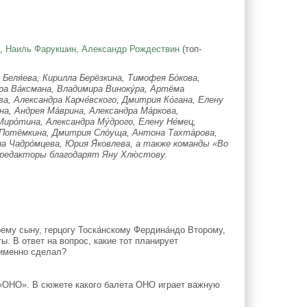
в
,
Наиль Фарукшин
,
Александр Рождествин
(топ-
еля́ева, Кирилла Берёзкина, Тимофея Бо́кова,
дра Ва́ксмана, Владимира Виноку́ра, Артёма
ева, Александра Карче́вского, Дмитрия Ко́гана, Елену
ина, Андрея Ма́врина, Александра Ма́ркова,
иро́тина, Александра Му́дрого, Елену Не́мец,
я Потёмкина, Дмитрия Сло́уща, Антона Тахта́рова,
на Чадро́мцева, Юрия Я́ковлева, а также команды «Во
редакторы благодарят Яну Хлю́стову.
у сыну, герцогу Тоска́нскому Фердина́ндо Второму,
. В ответ на вопрос, какие тот планирует
 именно сделал?
 «ОНО». В сюжете какого балета ОНО играет важную