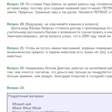
Вопрос 19
:
По словам Тома Ши́ппи, во время работы над «Хоббитом
историю мира, поэтому для создания названий просто менял ПЕР
земли, Приречье, Туманные горы и так далее. Назовите ПЕРВЫЕ 
...
Вопрос 20
:
[Ведущему: не озвучивайте кавычки в вопросе]
Школьница Ва́лери А́мброуз готовила доклад о проповеднице по 
учительница рассказала Валери о возможности поучаствовать в кон
Заинтересовавшись, автор вопроса узнал, что в 2009 году такой ж
...
Вопрос 21
:
Чтобы не путать имена персонажей, впервые появивших
мнемоническое правило: в первом животном есть буква «б» [бэ], а 
животных.
...
Вопрос 22
:
Американец Уи́льям Дви́ггинс работал на нелюбимой раб
тем, чем хочется, посчитав, что деньги ему больше не понадобятс
больше времени, чем ожидал, благодаря открытию в соседней стран
...
Вопрос 23
:
Раздаточный материал
Whuwoh wuh
Wherrr Whurr Whoih