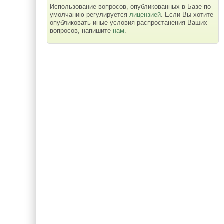
Использование вопросов, опубликованных в Базе по
умолчанию регулируется
лицензией
. Если Вы хотите
опубликовать иные условия распростанения Ваших
вопросов, напишите
нам
.