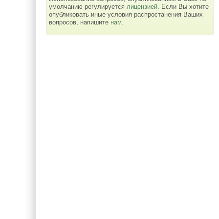
умолчанию регулируется
лицензией
. Если Вы хотите
опубликовать иные условия распростанения Ваших
вопросов, напишите
нам
.