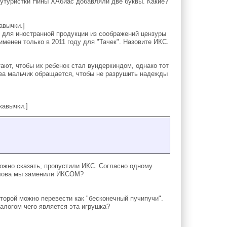
утуристки Нины ХАбиас добавляли две буквы. Какие?
авычки.]
 для иностранной продукции из соображений цензуры
менен только в 2011 году для "Тачек". Назовите ИКС.
ют, чтобы их ребенок стал вундеркиндом, однако тот
ства мальчик обращается, чтобы не разрушить надежды
кавычки.]
жно сказать, пропустили ИКС. Согласно одному
 слова мы заменили ИКСОМ?
торой можно перевести как "бесконечный пучипучи".
алогом чего является эта игрушка?