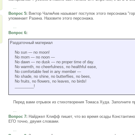
...
Вопрос 5
:
Виктор ЧалмАев называет поступок этого персонажа "гор
упоминает Разина. Назовите этого персонажа.
...
Вопрос 6
:
Раздаточный материал
No sun — no moon!
No morn — no noon —
No dawn — no dusk — no proper time of day.
No warmth, no cheerfulness, no healthful ease,
No comfortable feel in any member —
No shade, no shine, no butterflies, no bees,
No fruits, no flowers, no leaves, no birds!
_________!
Перед вами отрывок из стихотворения Томаса Худа. Заполните п
...
Вопрос 7
:
Найджел Клифф пишет, что во время осады Константино
ЕГО точно, двумя словами.
...