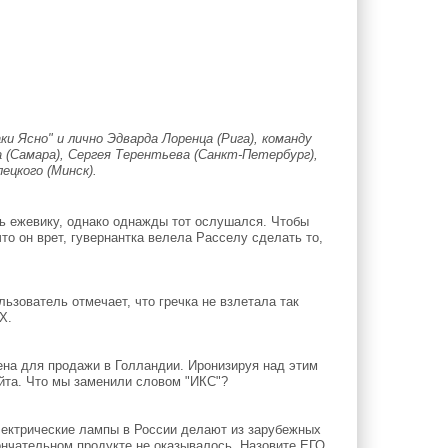
и Ясно" и лично Эдварда Лоренца (Рига), команду
 (Самара), Сергея Терентьева (Санкт-Петербург),
ецкого (Минск).
ь ежевику, однако однажды тот ослушался. Чтобы
что он врет, гувернантка велела Расселу сделать то,
ьзователь отмечает, что гречка не взлетала так
Х.
ена для продажи в Голландии. Иронизируя над этим
йта. Что мы заменили словом "ИКС"?
лектрические лампы в России делают из зарубежных
ончательном продукте не оказывалось. Назовите ЕГО.