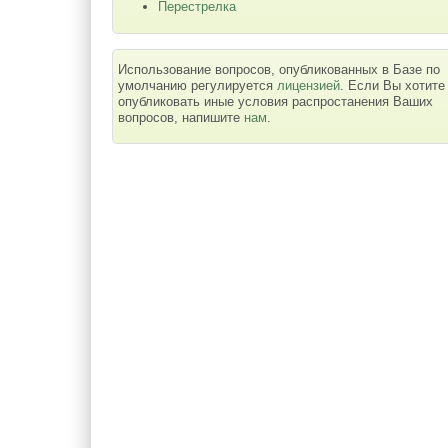
Перестрелка
Использование вопросов, опубликованных в Базе по
умолчанию регулируется
лицензией
. Если Вы хотите
опубликовать иные условия распростанения Ваших
вопросов, напишите
нам
.