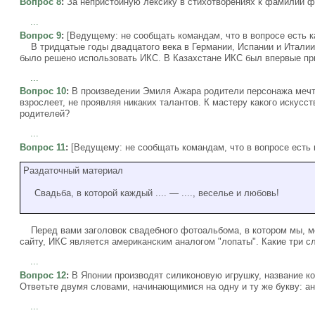
Вопрос 8
:
За непристойную лексику в стихотворениях к фамилии ф
...
Вопрос 9
:
[Ведущему: не сообщать командам, что в вопросе есть к
В тридцатые годы двадцатого века в Германии, Испании и Италии
было решено использовать ИКС. В Казахстане ИКС был впервые при
...
Вопрос 10
:
В произведении Эмиля Ажара родители персонажа мечта
взрослеет, не проявляя никаких талантов. К мастеру какого искус
родителей?
...
Вопрос 11
:
[Ведущему: не сообщать командам, что в вопросе есть 
Раздаточный материал
Свадьба, в которой каждый .... — ...., веселье и любовь!
Перед вами заголовок свадебного фотоальбома, в котором мы, мо
сайту, ИКС является американским аналогом "лопаты". Какие три
...
Вопрос 12
:
В Японии производят силиконовую игрушку, название ко
Ответьте двумя словами, начинающимися на одну и ту же букву: ан
...