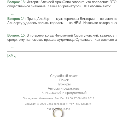
Вопрос 13
:
Историк Алексей АранОвич говорит, что появление ЭТО
существенное значение. Какой аббревиатурой ЭТО обозначают?
...
Вопрос 14
:
Принц Альберт — муж королевы Виктории — не имел пр
Альберту удалось побыть королем — на НЕМ. Назовите автора пье
...
Вопрос 15
:
В то время когда Иннокентий Смоктуновский, казалось,
среде, ему на помощь пришла художница Суламифь. Как ласково а
...
[XML]
Случайный пакет
Поиск
Турниры
Авторы и редакторы
Книга жалоб и предложений
Последнее обновление: Sun Dec 23 00:47:09 MSK 2018
Copyright © 2026
База вопросов «Что? Где? Когда?»
.
632305222316434