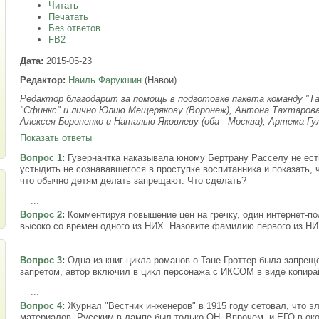
Читать
Печатать
Без ответов
FB2
Дата:
2015-05-23
Редактор:
Наиль Фарукшин
(Навои)
Редактор благодарит за помощь в подготовке пакета команду "Так
"Сфинкс" и лично Юлию Мещерякову (Воронеж), Антона Тахтарова
Алексея Бороненко и Наталью Яковлеву (оба - Москва), Артема Гул
Показать ответы
Вопрос 1
:
Гувернантка наказывала юному Бертрану Расселу не ест
устыдить не сознававшегося в проступке воспитанника и показать, 
что обычно детям делать запрещают. Что сделать?
...
Вопрос 2
:
Комментируя повышение цен на гречку, один интернет-пол
высоко со времен одного из НИХ. Назовите фамилию первого из НИ
...
Вопрос 3
:
Одна из книг цикла романов о Тане Гроттер была запрещ
запретом, автор включил в цикл персонажа с ИКСОМ в виде копира
...
Вопрос 4
:
Журнал "Вестник инженеров" в 1915 году сетовал, что э
материалов. Русским в лампе был только ОН. Впрочем, и ЕГО в ок