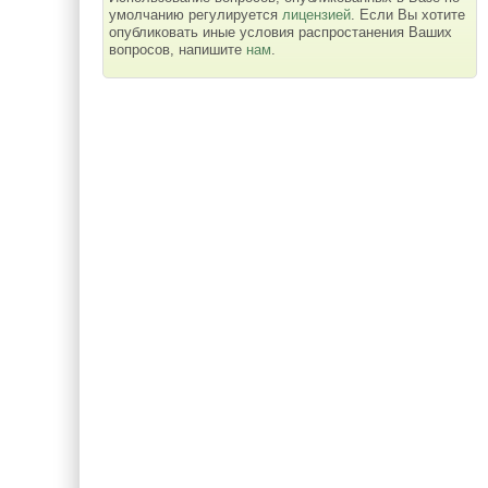
умолчанию регулируется
лицензией
. Если Вы хотите
опубликовать иные условия распростанения Ваших
вопросов, напишите
нам
.