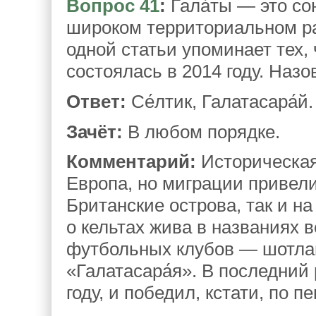
Вопрос 41
:
Гала́ты — это со
широком территориальном ра
одной статьи упоминает тех,
состоялась в 2014 году. Назо
Ответ:
Се́лтик, Галатасара́й.
Зачёт:
В любом порядке.
Комментарий:
Историческая
Европа, но миграции привели 
Британские острова, так и н
о кельтах жива в названиях 
футбольных клубов — шотланд
«Галатасара́я». В последний 
году, и победил, кстати, по п