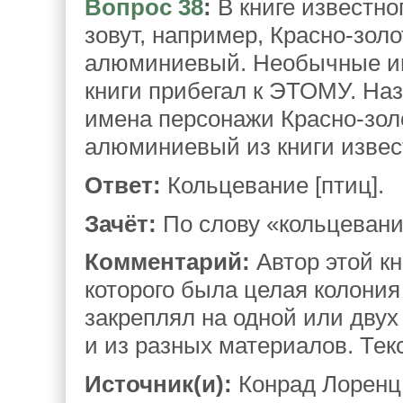
Вопрос 38
:
В книге известно
зовут, например, Красно-зол
алюминиевый. Необычные им
книги прибегал к ЭТОМУ. Наз
имена персонажи Красно-зол
алюминиевый из книги извест
Ответ:
Кольцевание [птиц].
Зачёт:
По слову «кольцевани
Комментарий:
Автор этой кн
которого была целая колония 
закреплял на одной или двух
и из разных материалов. Тек
Источник(и):
Конрад Лоренц