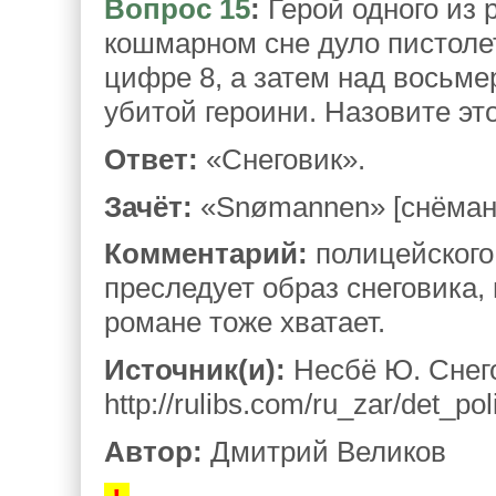
Вопрос 15
:
Герой одного из 
кошмарном сне дуло пистолет
цифре 8, а затем над восьме
убитой героини. Назовите эт
Ответ:
«Снеговик».
Зачёт:
«Snømannen» [снёман
Комментарий:
полицейского 
преследует образ снеговика, 
романе тоже хватает.
Источник(и):
Несбё Ю. Снег
http://rulibs.com/ru_zar/det_po
Автор:
Дмитрий Великов