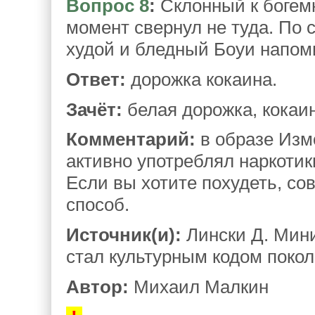
Вопрос 8
:
Склонный к богемн
момент свернул не туда. По с
худой и бледный Боуи напом
Ответ:
дорожка кокаина.
Зачёт:
белая дорожка, кокаи
Комментарий:
в образе Изм
активно употреблял наркотик
Если вы хотите похудеть, со
способ.
Источник(и):
Лински Д. Мини
стал культурным кодом поколен
Автор:
Михаил Малкин