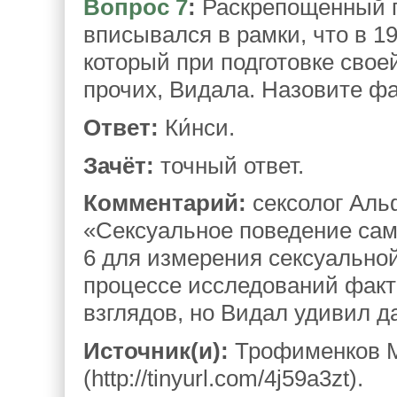
Вопрос 7
:
Раскрепощенный пи
вписывался в рамки, что в 19
который при подготовке сво
прочих, Видала. Назовите 
Ответ:
Ки́нси.
Зачёт:
точный ответ.
Комментарий:
сексолог Аль
«Сексуальное поведение сам
6 для измерения сексуально
процессе исследований факт
взглядов, но Видал удивил д
Источник(и):
Трофименков М.
(http://tinyurl.com/4j59a3zt).