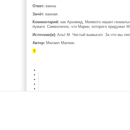
Ответ:
ванна.
Зачёт:
ванная.
Комментарий:
как Архимед, Миямото нашел гениально
бумаги. Символично, что Марио, которого придумал 
Источник(и):
Альт М. Чистый вымысел. За что мы люби
Автор:
Михаил Малкин
!