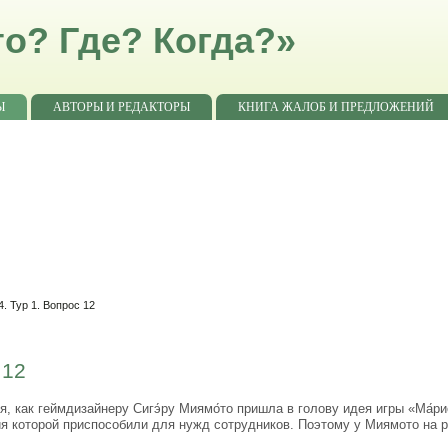
о? Где? Когда?»
Ы
АВТОРЫ И РЕДАКТОРЫ
КНИГА ЖАЛОБ И ПРЕДЛОЖЕНИЙ
. Тур 1. Вопрос 12
 12
 как геймдизайнеру Сигэ́ру Миямо́то пришла в голову идея игры «Ма́ри
я которой приспособили для нужд сотрудников. Поэтому у Миямото на 