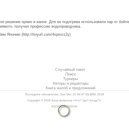
е решение прямо в ванне. Для ее подогрева использовали пар от бойл
Миямото, получил профессию водопроводчика.
м Японию (http://tinyurl.com/4xpmzz2y).
Случайный пакет
Поиск
Турниры
Авторы и редакторы
Книга жалоб и предложений
Последнее обновление: Sun Dec 23 00:47:09 MSK 2018
Copyright © 2026
База вопросов «Что? Где? Когда?»
.
632305222316434