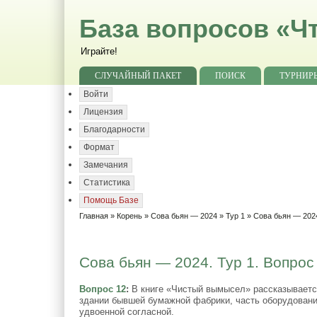
База вопросов «Чт
Играйте!
СЛУЧАЙНЫЙ ПАКЕТ
ПОИСК
ТУРНИР
Войти
Лицензия
Благодарности
Формат
Замечания
Статистика
Помощь Базе
Главная
»
Корень
»
Сова бьян — 2024
»
Тур 1
» Сова бьян — 2024
Сова бьян — 2024. Тур 1. Вопрос
Вопрос 12
:
В книге «Чистый вымысел» рассказывается,
здании бывшей бумажной фабрики, часть оборудовани
удвоенной согласной.