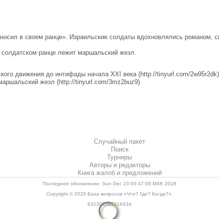
носил в своем ранце». Израильские солдаты вдохновлялись романом, с
солдатском ранце лежит маршальский жезл.
го движения до интифады начала XXI века (http://tinyurl.com/2w95r2dk)
ршальский жезл (http://tinyurl.com/3mz2buz9).
Случайный пакет
Поиск
Турниры
Авторы и редакторы
Книга жалоб и предложений
Последнее обновление: Sun Dec 23 00:47:09 MSK 2018
Copyright © 2026
База вопросов «Что? Где? Когда?»
.
632305222316434