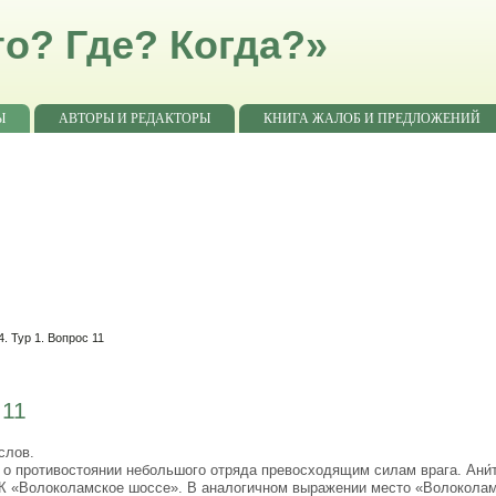
о? Где? Когда?»
Ы
АВТОРЫ И РЕДАКТОРЫ
КНИГА ЖАЛОБ И ПРЕДЛОЖЕНИЙ
. Тур 1. Вопрос 11
 11
слов.
противостоянии небольшого отряда превосходящим силам врага. Ани́та 
К «Волоколамское шоссе». В аналогичном выражении место «Волокола