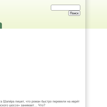
Шапи́ра пишет, что роман быстро перевели на иври́т
мского шоссе» занимает… Что?