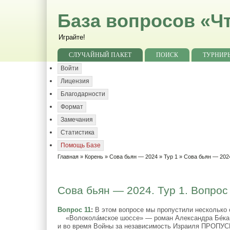
База вопросов «Чт
Играйте!
СЛУЧАЙНЫЙ ПАКЕТ
ПОИСК
ТУРНИР
Войти
Лицензия
Благодарности
Формат
Замечания
Статистика
Помощь Базе
Главная
»
Корень
»
Сова бьян — 2024
»
Тур 1
» Сова бьян — 2024
Сова бьян — 2024. Тур 1. Вопрос
Вопрос 11
:
В этом вопросе мы пропустили несколько 
«Волокола́мское шоссе» — роман Александра Бе́ка о 
и во время Войны за независимость Израиля ПРОПУС