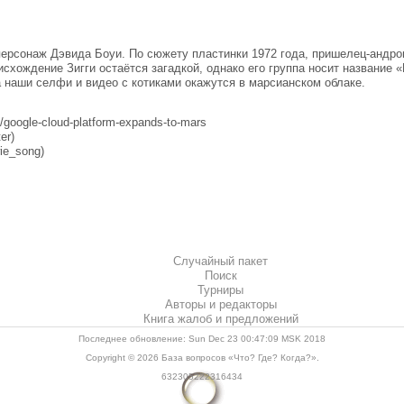
персонаж Дэвида Боуи. По сюжету пластинки 1972 года, пришелец-андрог
исхождение Зигги остаётся загадкой, однако его группа носит название
а наши селфи и видео с котиками окажутся в марсианском облаке.
e/google-cloud-platform-expands-to-mars
er)
ie_song)
Случайный пакет
Поиск
Турниры
Авторы и редакторы
Книга жалоб и предложений
Последнее обновление: Sun Dec 23 00:47:09 MSK 2018
Copyright © 2026
База вопросов «Что? Где? Когда?»
.
632305222316434