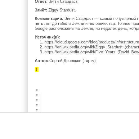
Ответ:
Зигги Стардаст.
Зачёт:
Ziggy Stardust.
Комментарий:
Зи́гги Ста́рдаст — самый популярный 
пять лет до гибели Земли и человечества. Точное про
Google расположены на Земле, но недалёк день, когд
Источник(и):
1. https://cloud.google.com/blog/products/infrastructur
2. https://en.wikipedia.org/wiki/Ziggy_Stardust_(charact
3. https://en.wikipedia.org/wiki/Five_Years_(David_Bow
Автор:
Сергей Донецков (Тарту)
!