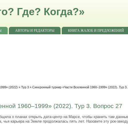
о? Где? Когда?»
Ы
АВТОРЫ И РЕДАКТОРЫ
КНИГА ЖАЛОБ И ПРЕДЛОЖЕНИЙ
999» (2022)
»
Тур 3
» Синхронный турнир «Части Вселенной 1960–1999» (2022). Тур 3.
нной 1960–1999» (2022). Тур 3. Вопрос 27
общила о планах открыть дата-центр на Марсе, чтобы хранить там данны
, чья карьера на Земле продолжалась пять лет. Назовите эту рок-звезду