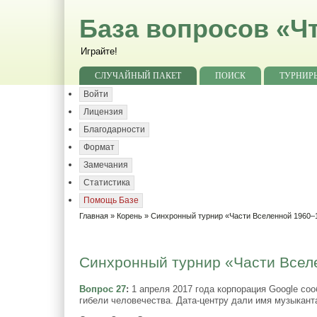
База вопросов «Чт
Играйте!
СЛУЧАЙНЫЙ ПАКЕТ
ПОИСК
ТУРНИР
Войти
Лицензия
Благодарности
Формат
Замечания
Статистика
Помощь Базе
Главная
»
Корень
»
Синхронный турнир «Части Вселенной 1960–1
Синхронный турнир «Части Вселе
Вопрос 27
:
1 апреля 2017 года корпорация Google со
гибели человечества. Дата-центру дали имя музыканта