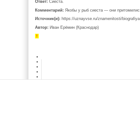
Ответ:
Сиеста.
Комментарий:
Якобы у рыб сиеста — они притомились
Источник(и):
https://uznayvse.ru/znamenitosti/biografiya
Автор:
Иван Ерёмин (Краснодар)
!