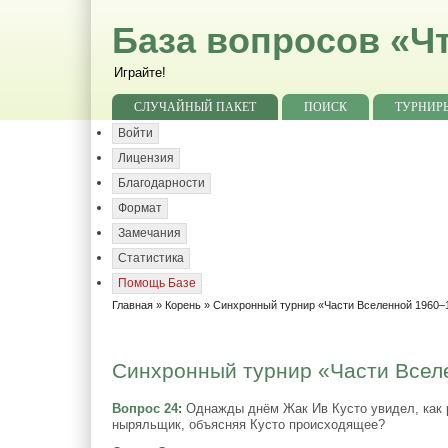
База вопросов «Чт
Играйте!
СЛУЧАЙНЫЙ ПАКЕТ
ПОИСК
ТУРНИР
Войти
Лицензия
Благодарности
Формат
Замечания
Статистика
Помощь Базе
Главная
»
Корень
»
Синхронный турнир «Части Вселенной 1960–1
Синхронный турнир «Части Вселе
Вопрос 24
:
Однажды днём Жак Ив Кусто увидел, как р
ныряльщик, объясняя Кусто происходящее?