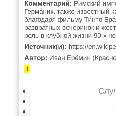
Комментарий:
Римский импе
Герма́ник, также известный ка
благодаря фильму Ти́нто Бра́
развратных вечеринок и жес
роль в клубной жизни 90-х ч
Источник(и):
https://en.wikip
Автор:
Иван Ерёмин (Красно
!
Слу