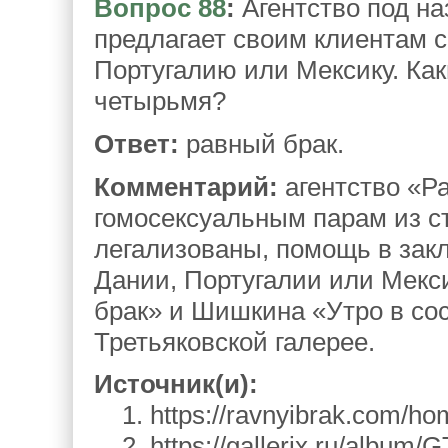
Вопрос 88
:
Агентство под на
предлагает своим клиентам 
Португалию или Мексику. Ка
четырьмя?
Ответ:
равный брак.
Комментарий:
агентство «Р
гомосексуальным парам из ст
легализованы, помощь в зак
Дании, Португалии или Мекс
брак» и Шишкина «Утро в со
Третьяковской галерее.
Источник(и):
1. https://ravnyibrak.com/ho
2. https://gallerix.ru/album/