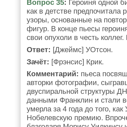
Вопрос 35
:
Героиня одной б
как в детстве предпочитала 
узоры, основанные на повто
фигур. В конце пьесы героиня
свои опухоли в честь коллег.
Ответ:
[Джеймс] УОтсон.
Зачёт:
[Фрэнсис] Крик.
Комментарий:
пьеса посвящ
авторки фотографии, сыграв
двуспиральной структуры ДН
данными Франклин и стали в
умерла за 4 года до того, как
Нобелевскую премию. Впроче
благодаря Морису Уилкинсу и