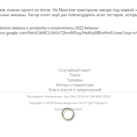
к лыжню одного из богов. На Минском тракторном заводе под маркой «Б
ьные машины. Автор хочет ещё раз поблагодарить всех тестеров, которы
raktorov-belarus-v-prodazhe-v-moskve/msu-2022-belarus/
ive.google.com/file/d/1bWCLVbSvT2knriM5xgJHeMxj68BoiHmE/view?usp=sha
Случайный пакет
Поиск
Турниры
Авторы и редакторы
Книга жалоб и предложений
Последнее обновление: Sun Dec 23 00:47:09 MSK 2018
Copyright © 2026
База вопросов «Что? Где? Когда?»
.
632305222316434