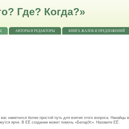
о? Где? Когда?»
Ы
АВТОРЫ И РЕДАКТОРЫ
КНИГА ЖАЛОБ И ПРЕДЛОЖЕНИЙ
4
 вас наметился более простой путь для взятия этого вопроса. Нанайцы в
ажутся ярче. В ЕЁ создании может помочь «БеларУс». Назовите ЕЁ.