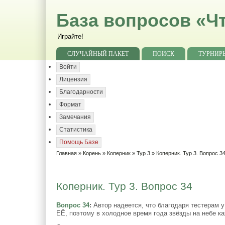
База вопросов «Чт
Играйте!
СЛУЧАЙНЫЙ ПАКЕТ
ПОИСК
ТУРНИР
Войти
Лицензия
Благодарности
Формат
Замечания
Статистика
Помощь Базе
Главная
»
Корень
»
Коперник
»
Тур 3
» Коперник. Тур 3. Вопрос 3
Коперник. Тур 3. Вопрос 34
Вопрос 34
:
Автор надеется, что благодаря тестерам у
ЕЁ, поэтому в холодное время года звёзды на небе к