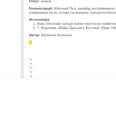
Ответ:
лыжня.
Комментарий:
Млечный Путь нанайцы воспринимали ка
собираемые на их основе гусеничные снегоуплотнител
Источник(и):
1. https://mtztrade.ru/kupit-traktor-mtz/novye-modeli-t
2. Т. Морозова «Мифы Дальнего Востока» (https://dr
Автор:
Валентин Копочель
!