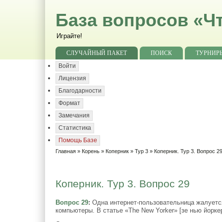
База вопросов «Чт
Играйте!
СЛУЧАЙНЫЙ ПАКЕТ
ПОИСК
ТУРНИР
Войти
Лицензия
Благодарности
Формат
Замечания
Статистика
Помощь Базе
Главная
»
Корень
»
Коперник
»
Тур 3
» Коперник. Тур 3. Вопрос 2
Коперник. Тур 3. Вопрос 29
Вопрос 29
:
Одна интернет-пользовательница жалуется 
компьютеры. В статье «The New Yorker» [зе нью йорке