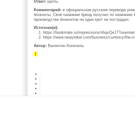
Ответ:
кроты.
Комментарий:
в официальном русском переводе роман
блокноты. Своё название бренд получил по названию м
производстве блокнотов ни один крот не пострадал.
Источник(и):
1. https://bookmate.ru/impressions/nhqxQeJ7?userna
2. https://www.newyorker.com/business/currency/the-vi
Автор:
Валентин Копочель
!