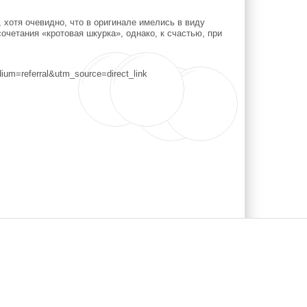
хотя очевидно, что в оригинале имелись в виду
очетания «кротовая шкурка», однако, к счастью, при
m=referral&utm_source=direct_link