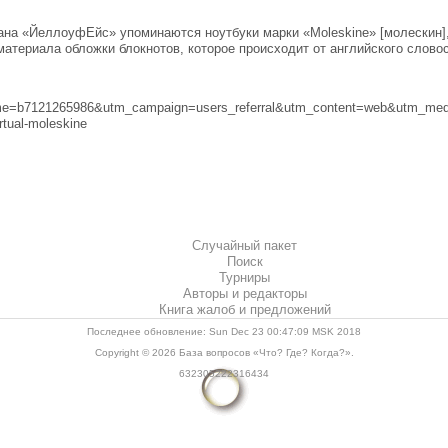
а «ЙеллоуфЕйс» упоминаются ноутбуки марки «Moleskine» [молескин], 
атериала обложки блокнотов, которое происходит от английского словос
me=b7121265986&utm_campaign=users_referral&utm_content=web&utm_mediu
rtual-moleskine
Случайный пакет
Поиск
Турниры
Авторы и редакторы
Книга жалоб и предложений
Последнее обновление: Sun Dec 23 00:47:09 MSK 2018
Copyright © 2026
База вопросов «Что? Где? Когда?»
.
632305222316434