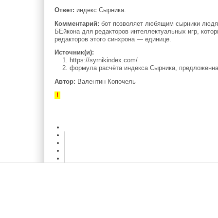
Ответ:
индекс Сырника.
Комментарий:
бот позволяет любящим сырники людям
БЕйкона для редакторов интеллектуальных игр, котор
редакторов этого синхрона — единице.
Источник(и):
1. https://syrnikindex.com/
2. формула расчёта индекса Сырника, предложенна
Автор:
Валентин Копочель
!