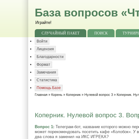
База вопросов «Чт
Играйте!
СЛУЧАЙНЫЙ ПАКЕТ
ПОИСК
ТУРНИР
Войти
Лицензия
Благодарности
Формат
Замечания
Статистика
Помощь Базе
Главная
»
Корень
»
Коперник
»
Нулевой вопрос 3
» Коперник. Нул
Коперник. Нулевой вопрос 3. Воп
Вопрос 1
:
Телеграм-бот, название которого можно пе
может порекомендовать посетить кафе «Колобок». У 
два слова я заменил на ИКС ИГРЕКА?