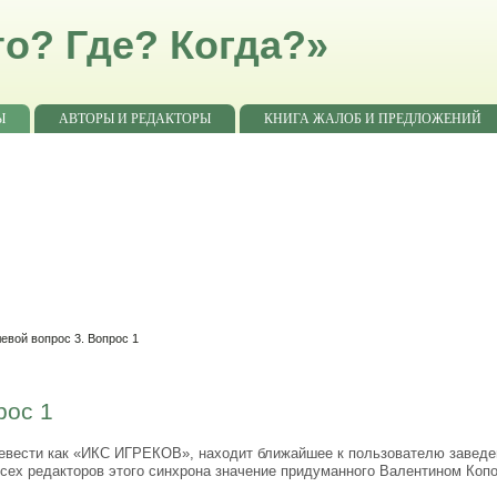
о? Где? Когда?»
Ы
АВТОРЫ И РЕДАКТОРЫ
КНИГА ЖАЛОБ И ПРЕДЛОЖЕНИЙ
евой вопрос 3. Вопрос 1
рос 1
ревести как «ИКС ИГРЕКОВ», находит ближайшее к пользователю заведен
всех редакторов этого синхрона значение придуманного Валентином К