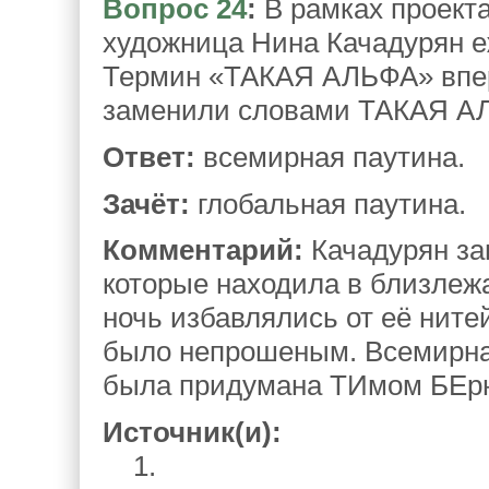
Вопрос 24
:
В рамках проект
художница Нина Качадурян 
Термин «ТАКАЯ АЛЬФА» вперв
заменили словами ТАКАЯ А
Ответ:
всемирная паутина.
Зачёт:
глобальная паутина.
Комментарий:
Качадурян за
которые находила в близлеж
ночь избавлялись от её ните
было непрошеным. Всемирная
была придумана ТИмом БЕрн
Источник(и):
1.