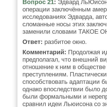
Вопрос 21
:
Эдвард ЛьЮисон 
операции заключённым амери
исследованиях Эдварда, авт
сломанные носы этих заклю
заменили словами ТАКОЕ О
Ответ:
разбитое окно.
Комментарий:
Продолжая и
предполагал, что внешний ви
отношение к ним в обществе 
преступлениям. Пластическ
способствовать адаптации б
однако впоследствии было д
были формальными и нерепр
сравнил идеи Льюисона со з