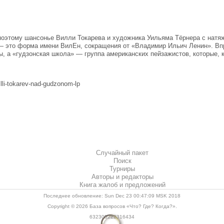
], поэтому шансонье Вилли Токарева и художника Уильяма Тёрнера с на
— это форма имени ВилЕн, сокращения от «Владимир Ильич Ленин». Впр
ы, а «гудзонская школа» — группа американских пейзажистов, которые, 
lli-tokarev-nad-gudzonom-lp
Случайный пакет
Поиск
Турниры
Авторы и редакторы
Книга жалоб и предложений
Последнее обновление: Sun Dec 23 00:47:09 MSK 2018
Copyright © 2026
База вопросов «Что? Где? Когда?»
.
632305222316434