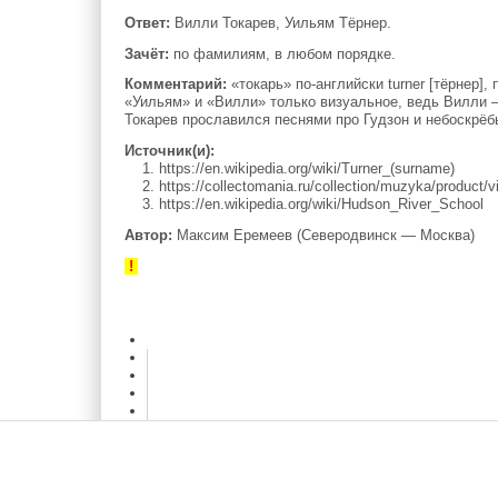
Ответ:
Вилли Токарев, Уильям Тёрнер.
Зачёт:
по фамилиям, в любом порядке.
Комментарий:
«токарь» по-английски turner [тёрнер
«Уильям» и «Вилли» только визуальное, ведь Вилли 
Токарев прославился песнями про Гудзон и небоскрёб
Источник(и):
1. https://en.wikipedia.org/wiki/Turner_(surname)
2. https://collectomania.ru/collection/muzyka/product/vi
3. https://en.wikipedia.org/wiki/Hudson_River_School
Автор:
Максим Еремеев (Северодвинск — Москва)
!