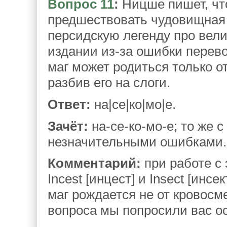
Вопрос 11
:
Ницше пишет, чт
предшествовать чудовищная 
персидскую легенду про вели
издании из-за ошибки перево
маг может родиться только 
разбив его на слоги.
Ответ:
на|се|ко|мо|е.
Зачёт:
на-се-ко-мо-е; то же 
незначительными ошибками.
Комментарий:
при работе с 
Incest [инцест] и Insect [инс
маг рождается не от кровосм
вопроса мы попросили вас ос