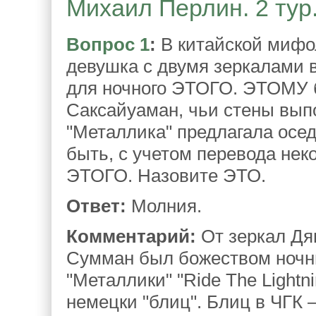
Михаил Перлин. 2 тур
Вопрос 1
:
В китайской мифо
девушка с двумя зеркалами в
для ночного ЭТОГО. ЭТОМУ 
Саксайуаман, чьи стены вып
"Металлика" предлагала осед
быть, с учетом перевода неко
ЭТОГО. Назовите ЭТО.
Ответ:
Молния.
Комментарий:
От зеркал Дя
Сумман был божеством ночн
"Металлики" "Ride The Lightn
немецки "блиц". Блиц в ЧГК 