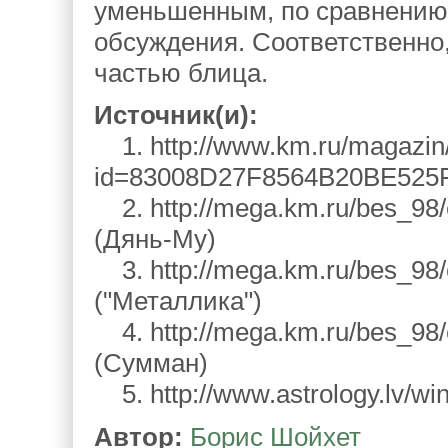
уменьшенным, по сравнению
обсуждения. Соответственно,
частью блица.
Источник(и):
1. http://www.km.ru/magazin
id=83008D27F8564B20BE52
2. http://mega.km.ru/bes_98
(Дянь-Му)
3. http://mega.km.ru/bes_98
("Металлика")
4. http://mega.km.ru/bes_98
(Сумман)
5. http://www.astrology.lv/wi
Автор:
Борис Шойхет