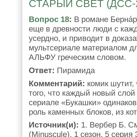
СТАРЫЙ СВЕТ (ДСС-21)
Вопрос 18
:
В романе Бернáра
еще в древности люди с каж
усердно, и приводит в дока
мультсериале материалом дл
АЛЬФУ греческим словом.
Ответ:
Пирамида
Комментарий:
комик шутит,
того, что каждый новый сло
сериале «Букашки» одинаков
роль каменных блоков, из ко
Источник(и):
1. Вербер Б. С
(Minuscule), 1 сезон, 5 серия 3.