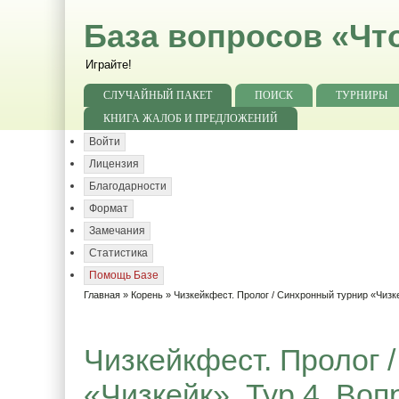
База вопросов «Чт
Играйте!
СЛУЧАЙНЫЙ ПАКЕТ
ПОИСК
ТУРНИРЫ
КНИГА ЖАЛОБ И ПРЕДЛОЖЕНИЙ
Войти
Лицензия
Благодарности
Формат
Замечания
Статистика
Помощь Базе
Главная
»
Корень
»
Чизкейкфест. Пролог / Синхронный турнир «Чизк
Чизкейкфест. Пролог 
«Чизкейк». Тур 4. Воп