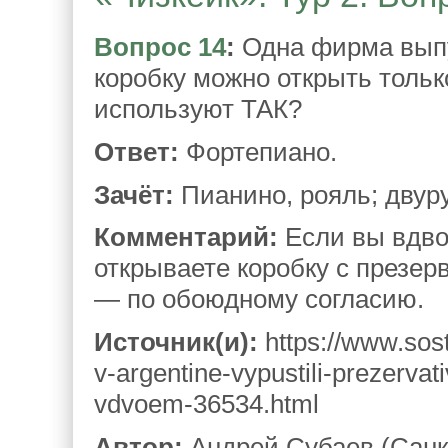
Вопрос 14
:
Одна фирма выпу
коробку можно открыть тольк
используют ТАК?
Ответ:
Фортепиано.
Зачёт:
Пианино, рояль; двур
Комментарий:
Если вы вдвоё
открываете коробку с презерв
— по обоюдному согласию.
Источник(и):
https://www.sost
v-argentine-vypustili-prezervat
vdvoem-36534.html
Автор:
Андрей Субаев (Санк