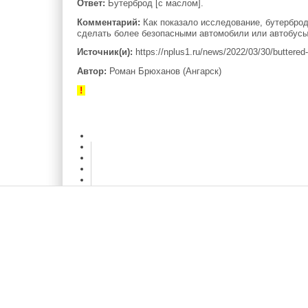
Ответ:
Бутерброд [с маслом].
Комментарий:
Как показало исследование, бутерброд
сделать более безопасными автомобили или автобусы 
Источник(и):
https://nplus1.ru/news/2022/03/30/buttere
Автор:
Роман Брюханов (Ангарск)
!