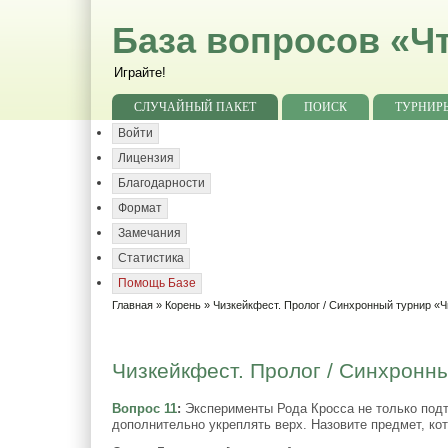
База вопросов «Чт
Играйте!
СЛУЧАЙНЫЙ ПАКЕТ
ПОИСК
ТУРНИР
Войти
Лицензия
Благодарности
Формат
Замечания
Статистика
Помощь Базе
Главная
»
Корень
»
Чизкейкфест. Пролог / Синхронный турнир «Ч
Чизкейкфест. Пролог / Синхронны
Вопрос 11
:
Эксперименты Рода Кросса не только подт
дополнительно укреплять верх. Назовите предмет, ко