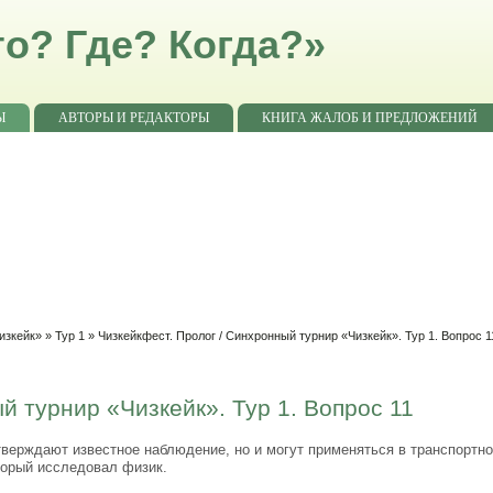
о? Где? Когда?»
Ы
АВТОРЫ И РЕДАКТОРЫ
КНИГА ЖАЛОБ И ПРЕДЛОЖЕНИЙ
изкейк»
»
Тур 1
» Чизкейкфест. Пролог / Синхронный турнир «Чизкейк». Тур 1. Вопрос 1
й турнир «Чизкейк». Тур 1. Вопрос 11
верждают известное наблюдение, но и могут применяться в транспортн
торый исследовал физик.