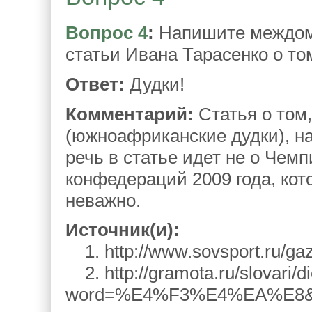
Вопрос 4
:
Напишите междоме
статьи Ивана Тарасенко о то
Ответ:
Дудки!
Комментарий:
Статья о том
(южноафриканские дудки), на
речь в статье идет не о Чемп
конфедераций 2009 года, кот
неважно.
Источник(и):
1. http://www.sovsport.ru/gaz
2. http://gramota.ru/slovari/di
word=%E4%F3%E4%EA%E8&a