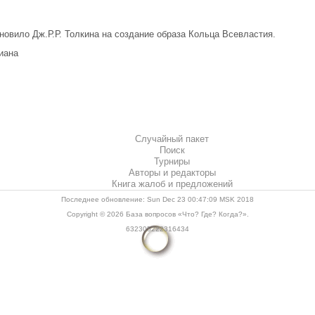
новило Дж.Р.Р. Толкина на создание образа Кольца Всевластия.
циана
Случайный пакет
Поиск
Турниры
Авторы и редакторы
Книга жалоб и предложений
Последнее обновление: Sun Dec 23 00:47:09 MSK 2018
Copyright © 2026
База вопросов «Что? Где? Когда?»
.
632305222316434