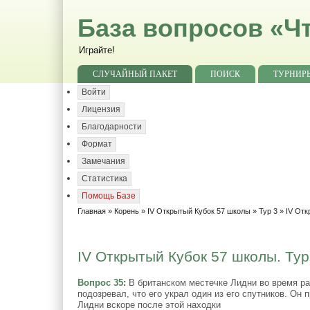
База вопросов «Чт
Играйте!
СЛУЧАЙНЫЙ ПАКЕТ
ПОИСК
ТУРНИР
Войти
Лицензия
Благодарности
Формат
Замечания
Статистика
Помощь Базе
Главная
»
Корень
»
IV Открытый Кубок 57 школы
»
Тур 3
» IV Отк
IV Открытый Кубок 57 школы. Тур
Вопрос 35
:
В британском местечке Лидни во время рас
подозревал, что его украл один из его спутников. Он
Лидни вскоре после этой находки