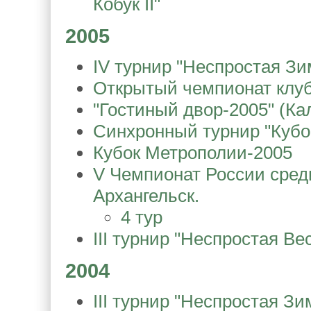
Кобук II"
2005
IV турнир "Неспростая Зи
Открытый чемпионат клуба
"Гостиный двор-2005" (Ка
Синхронный турнир "Кубок
Кубок Метрополии-2005
V Чемпионат России среди
Архангельск.
4 тур
III турнир "Неспростая Ве
2004
III турнир "Неспростая Зи