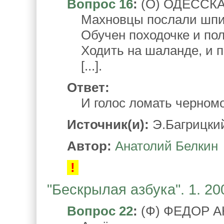
Вопрос 16
:
(О) ОДЕССК
Махновцы послали шпио
Обучен походочке и пол
Ходить на шаланде, и п
[...].
Ответ:
И голос ломать черномо
Источник(и):
Э.Багрицкий
Автор:
Анатолий Белкин
!
"Бескрылая азбука". 1. 20
Вопрос 22
:
(Ф) ФЕДОР 