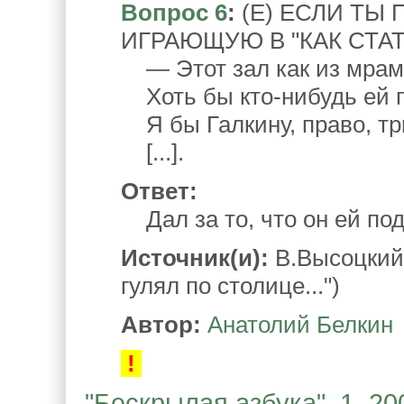
Вопрос 6
:
(Е) ЕСЛИ ТЫ
ИГРАЮЩУЮ В "КАК СТАТ
— Этот зал как из мрам
Хоть бы кто-нибудь ей п
Я бы Галкину, право, тр
[...].
Ответ:
Дал за то, что он ей по
Источник(и):
В.Высоцкий,
гулял по столице...")
Автор:
Анатолий Белкин
!
"Бескрылая азбука". 1. 20