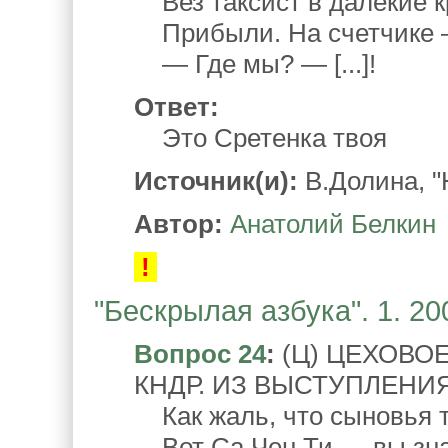
Вез таксист в далекие кр
Прибыли. На счетчике 
— Где мы? — [...]!
Ответ:
Это Сретенка твоя
Источник(и):
В.Долина, "
Автор:
Анатолий Белкин
!
"Бескрылая азбука". 1. 20
Вопрос 24
:
(Ц) ЦЕХОВО
КНДР. ИЗ ВЫСТУПЛЕНИЯ
Как жаль, что сыновья т
Вот Са Чен Ти — вы знае