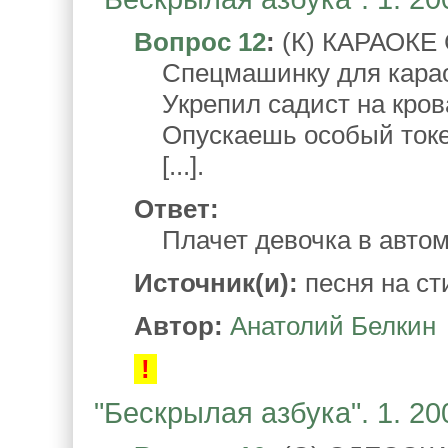
Вопрос 12
:
(К) КАРАОК
Спецмашинку для кара
Укрепил садист на кров
Опускаешь особый ток
[...].
Ответ:
Плачет девочка в автом
Источник(и):
песня на ст
Автор:
Анатолий Белкин
!
"Бескрылая азбука". 1. 20