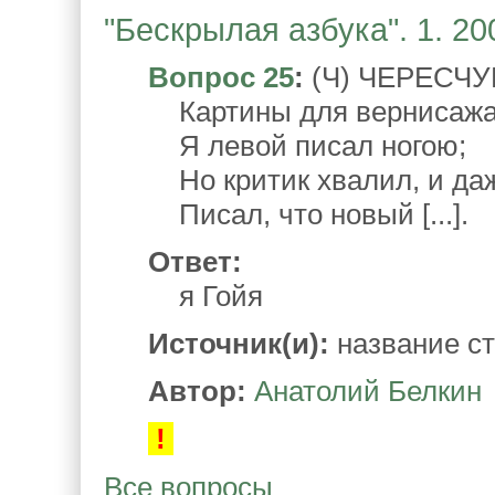
"Бескрылая азбука". 1. 20
Вопрос 25
:
(Ч) ЧЕРЕСЧ
Картины для вернисаж
Я левой писал ногою;
Но критик хвалил, и да
Писал, что новый [...].
Ответ:
я Гойя
Источник(и):
название ст
Автор:
Анатолий Белкин
!
Все вопросы