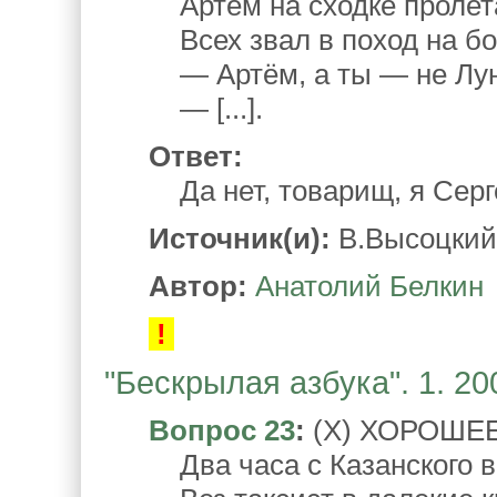
Артём на сходке пролет
Всех звал в поход на бог
— Артём, а ты — не Лу
— [...].
Ответ:
Да нет, товарищ, я Серг
Источник(и):
В.Высоцкий,
Автор:
Анатолий Белкин
!
"Бескрылая азбука". 1. 20
Вопрос 23
:
(Х) ХОРОШЕ
Два часа с Казанского в