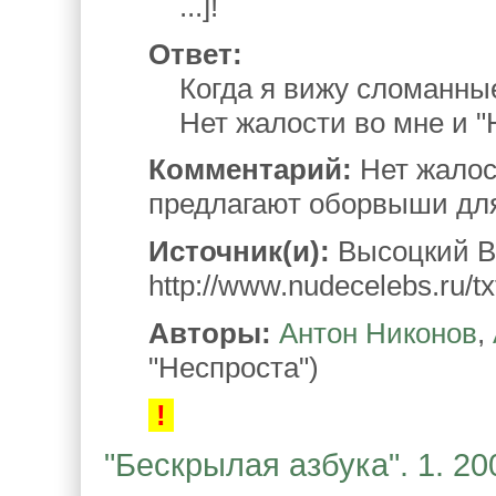
...]!
Ответ:
Когда я вижу сломанные
Нет жалости во мне и "
Комментарий:
Нет жалос
предлагают оборвыши для
Источник(и):
Высоцкий В.
http://www.nudecelebs.ru/tx
Авторы:
Антон Никонов
,
"Неспроста")
!
"Бескрылая азбука". 1. 20