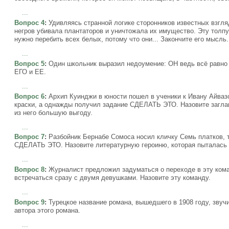
...
Вопрос 4
:
Удивляясь странной логике сторонников известных взгляд
негров убивала плантаторов и уничтожала их имущество. Эту толп
нужно перебить всех белых, потому что они... Закончите его мысль.
...
Вопрос 5
:
Один школьник выразил недоумение: ОН ведь всё равно р
ЕГО и ЕЕ.
...
Вопрос 6
:
Архип Куинджи в юности пошел в ученики к Ивану Айвазо
краски, а однажды получил задание СДЕЛАТЬ ЭТО. Назовите заглавн
из него большую выгоду.
...
Вопрос 7
:
Разбойник Бернабе Сомоса носил кличку Семь платков, т
СДЕЛАТЬ ЭТО. Назовите литературную героиню, которая пыталас
...
Вопрос 8
:
Журналист предложил задуматься о переходе в эту кома
встречаться сразу с двумя девушками. Назовите эту команду.
...
Вопрос 9
:
Турецкое название романа, вышедшего в 1908 году, звучи
автора этого романа.
...