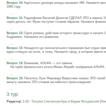
Вопрос 10
:
Карточного джокера иногда называют ИМ. Назовите авто
1892 году.
...
Вопрос 11
:
Радиофизик Василий Денисов СДЕЛАЛ ЭТО в апреле 192
через десять лет Жуан поступил схожим образом. Назовите фамил
...
Вопрос 12
:
Героя романа, действие которого происходит в начале 1
Андреевич. Напишите его фамилию.
...
Вопрос 13
:
Незадолго до окончательного поражения был отдан прик
едва стоящую на ногах, в топку. Назовите город, в котором имели 
...
Вопрос 14
:
Внимание, АЛЬФА — это замена.
На гербе бразильского штата Минас-Жерайс изображена АЛЬФА. 
...
Вопрос 15
:
Писатель Луис Фернандо Вериссимо назвал ЭТО своей м
минуту назовите ЭТО словом английского происхождения.
...
3 тур
Редактор:
1-10 -
Татьяна Снеговская-Арш
и
Вадим Молдавский
(Лон