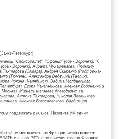
(Санкт-Петербург)
нды "Спонсора.net", "Сфинкс" (обе - Воронеж), "6
а (оба - Воронеж), Айрата Мухарлямова, Людмилу
а Тахтарова (Самара), Андрея Скиренко (Ростов-на-
нко (Тюмень), Александра Ведехина (Таллин),
андра Фокина (Челябинск), Вадима Молдавского
-Петербург), Егора Игнатенкова, Алексея Бороненко и
- Москва). Мишель Матвеев благодарит за
оносова, Антона Тахтарова, Николая Лёгенького,
ентьева, Алексея Богословского, Владимира
 чтобы поддержать рыбаков. Назовите ИХ одним
етрИ не мог выехать из Франции, чтобы вывезти
ЕЛАТЬ с сыном ЭТО, а по приезду того во Францию