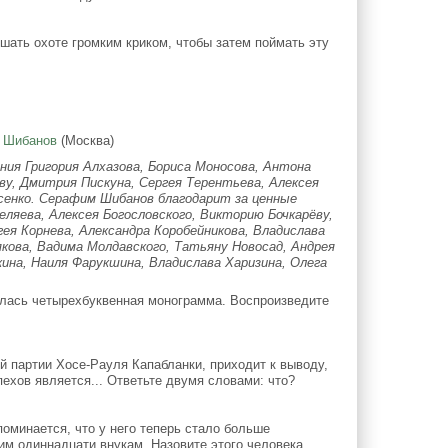
ать охоте громким криком, чтобы затем поймать эту
 Шибанов
(Москва)
ия Григория Алхазова, Бориса Моносова, Антона
ву, Дмитрия Пискуна, Сергея Терентьева, Алексея
осенко. Серафим Шибанов благодарит за ценные
ляева, Алексея Богословского, Викторию Бочкарёву,
гея Корнева, Александра Коробейникова, Владислава
кова, Вадима Молдавского, Татьяну Новосад, Андрея
ина, Наиля Фарукшина, Владислава Харизина, Олега
лась четырехбуквенная монограмма. Воспроизведите
й партии Хосе-Рауля Капабланки, приходит к выводу,
ехов является... Ответьте двумя словами: что?
оминается, что у него теперь стало больше
им одиннадцати внукам. Назовите этого человека.