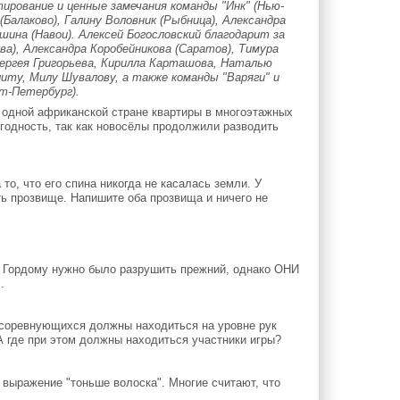
ирование и ценные замечания команды "Инк" (Нью-
(Балаково), Галину Воловник (Рыбница), Александра
шина (Навои). Алексей Богословский благодарит за
а), Александра Коробейникова (Саратов), Тимура
ергея Григорьева, Кирилла Карташова, Наталью
литу, Милу Шувалову, а также команды "Варяги" и
кт-Петербург).
одной африканской стране квартиры в многоэтажных
годность, так как новосёлы продолжили разводить
о, что его спина никогда не касалась земли. У
ть прозвище. Напишите оба прозвища и ничего не
 Гордому нужно было разрушить прежний, однако ОНИ
.
и соревнующихся должны находиться на уровне рук
 А где при этом должны находиться участники игры?
выражение "тоньше волоска". Многие считают, что