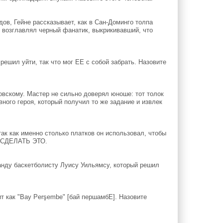
ов, Гейне рассказывает, как в Сан-Доминго толпа
у возглавлял черный фанатик, выкрикивавший, что
ешил уйти, так что мог ЕЕ с собой забрать. Назовите
вскому. Мастер не сильно доверял юноше: тот толок
ого героя, который получил то же задание и извлек
ак как именно столько платков он использовал, чтобы
ь СДЕЛАТЬ ЭТО.
нду баскетболисту Луису Уильямсу, который решил
т как "Bay Perşembe" [бай першамбЕ]. Назовите