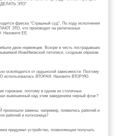
"СДЕЛАТЬ ЭТО".
ходится фреска "Страшный суд". По ходу исполнения
ЕЛАЮТ ЭТО, что производит на религиозных
. Назовите ЕЕ.
рибыли двое норвежцев. Вскоре в честь пострадавших
азываемой ИоакИмовской летописи, сходным образом
льно освободился от ордынской зависимости. Поэтому
ОГО использовалась ВТОРАЯ. Назовите ВТОРУЮ.
ие горожане, поэтому в одном из столичных
ачал вывешенный над этим заведением черный флаг?
Й произошли замены: например, появились рабочий и
или рабочий и колхозница?
 века придумал устройство, позволяющее получать