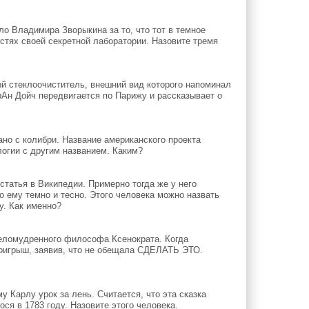
 Владимира Зворыкина за то, что тот в темное
стях своей секретной лаборатории. Назовите тремя
 стеклоочиститель, внешний вид которого напоминал
рАн Дойч передвигается по Парижу и рассказывает о
ано с колибри. Название американского проекта
логии с другим названием. Каким?
статья в Википедии. Примерно тогда же у него
о ему темно и тесно. Этого человека можно назвать
у. Как именно?
целомудренного философа Ксенократа. Когда
роигрыш, заявив, что не обещала СДЕЛАТЬ ЭТО.
 Карлу урок за лень. Считается, что эта сказка
ся в 1783 году. Назовите этого человека.