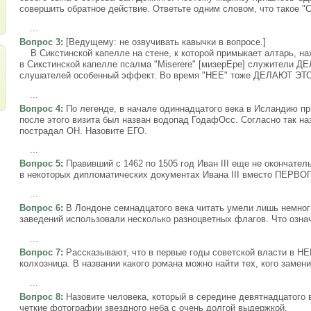
совершить обратное действие. Ответьте одним словом, что такое 
...
Вопрос 3
:
[Ведущему: не озвучивать кавычки в вопросе.]
В Сикстинской капелле на стене, к которой примыкает алтарь, на
в Сикстинской капелле псалма "Miserere" [мизерЕре] служители Д
слушателей особенный эффект. Во время "НЕЕ" тоже ДЕЛАЮТ ЭТО
...
Вопрос 4
:
По легенде, в начале одиннадцатого века в Исландию п
после этого визита был назван водопад ГодафОсс. Согласно так н
пострадал ОН. Назовите ЕГО.
...
Вопрос 5
:
Правивший с 1462 по 1505 год Иван III еще не окончате
в некоторых дипломатических документах Ивана III вместо ПЕРВ
...
Вопрос 6
:
В Лондоне семнадцатого века читать умели лишь немног
заведений использовали несколько разноцветных флагов. Что озн
...
Вопрос 7
:
Рассказывают, что в первые годы советской власти в НЕ
колхозница. В названии какого романа можно найти тех, кого замен
...
Вопрос 8
:
Назовите человека, который в середине девятнадцатого
четкие фотографии звездного неба с очень долгой выдержкой.