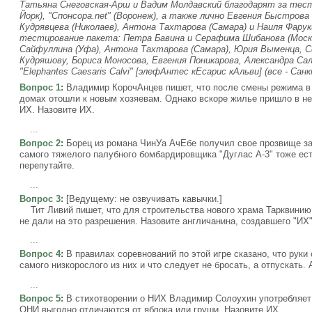
Татьяна Снеговская-Арш и Вадим Молдавский благодарят за тест
Йорк), "Спонсора.net" (Воронеж), а также лично Евгения Быстрова 
Кудрявцева (Николаев), Антона Тахтарова (Самара) и Наиля Фарук
тестирование пакета: Петра Бавина и Серафима Шибанова (Москв
Сайфуллина (Уфа), Антона Тахтарова (Самара), Юрия Выменца, С
Кудряшову, Бориса Моносова, Евгения Поникарова, Александра Са
"Elephantes Caesaris Calvi" [элефАнтес кЕсарис кАльви] (все - Сан
Вопрос 1
:
Владимир КорочАнцев пишет, что после смены режима в 
домах отошли к новым хозяевам. Однако вскоре жилье пришло в не
ИХ. Назовите ИХ.
...
Вопрос 2
:
Борец из романа ЧинУа АчЕбе получил свое прозвище за т
самого тяжелого палубного бомбардировщика "Дуглас А-3" тоже ес
перепутайте.
...
Вопрос 3
:
[Ведущему: не озвучивать кавычки.]
Тит Ливий пишет, что для строительства нового храма Тарквинию
не дали на это разрешения. Назовите англичанина, создавшего "ИХ"
...
Вопрос 4
:
В правилах соревнований по этой игре сказано, что рук
самого низкорослого из них и что следует не бросать, а отпускать.
...
Вопрос 5
:
В стихотворении о НИХ Владимир Солоухин употребляет 
ОНИ выгодно отличаются от яблока или груши. Назовите ИХ.