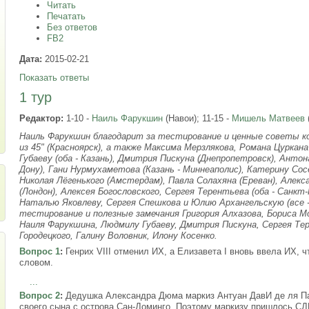
Читать
Печатать
Без ответов
FB2
Дата:
2015-02-21
Показать ответы
1 тур
Редактор:
1-10 -
Наиль Фарукшин
(Навои); 11-15 -
Мишель Матвеев
Наиль Фарукшин благодарит за тестирование и ценные советы кома
из 45" (Красноярск), а также Максима Мерзлякова, Романа Цуркан
Губаеву (оба - Казань), Дмитрия Пискуна (Днепропетровск), Антон
Дону), Гани Нурмухаметова (Казань - Миннеаполис), Катерину Сосе
Николая Лёгенького (Амстердам), Павла Солахяна (Ереван), Алекс
(Лондон), Алексея Богословского, Сергея Терентьева (оба - Санкт
Наталью Яковлеву, Сергея Спешкова и Юлию Архангельскую (все 
тестирование и полезные замечания Григория Алхазова, Бориса М
Наиля Фарукшина, Людмилу Губаеву, Дмитрия Пискуна, Сергея Тер
Городецкого, Галину Воловник, Илону Косенко.
Вопрос 1
:
Генрих VIII отменил ИХ, а Елизавета I вновь ввела ИХ,
словом.
...
Вопрос 2
:
Дедушка Александра Дюма маркиз Антуан ДавИ де ля Пай
своего сына с острова Сан-Доминго. Поэтому маркизу пришлось СД