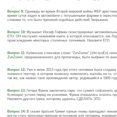
...
Вопрос 9
:
Однажды во время Второй мировой войны ФБР арестовало
время суток ездил в автомобиле с потушенными фарами в окрестно
словами то, что было причиной подобных действий Зворыкина.
...
Вопрос 10
:
Музыкант Иосиф Гофман сконструировал автомобильный
ЕГО. ОН послужил названием книги, в которой описывается, как Ло
происхождении некоторых столичных топонимов. Назовите ЕГО.
...
Вопрос 11
:
Кубинское сленговое слово "ZunZuneo" [зУн-зунЕо] связ
ZunZuneo, предназначенного для пропаганды, было выбрано по ана
...
Вопрос 12
:
Уже в июне 2013 года про этого человека была создана 
появился твиттер, в котором поначалу появлялись жалобы на то, чт
так же, как назвал свое произведение автор, родившийся в 1900 год
...
Вопрос 13
:
Гетера Фрина заключила пари, что сумеет соблазнить 
Ксенократ устоял перед ее усилиями, Фрина отказалась платить п
Назовите другого грека, которому удалось СДЕЛАТЬ ЭТО.
...
Вопрос 14
:
В сказке братьев Гримм горные гномы преподают некоему
могла стать непосредственным источником для человека, родившего