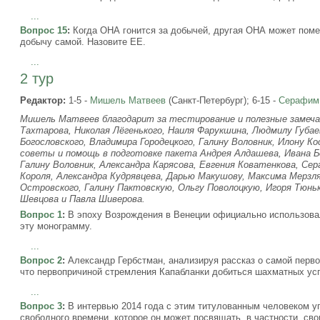
...
Вопрос 15
:
Когда ОНА гонится за добычей, другая ОНА может помеш
добычу самой. Назовите ЕЕ.
...
2 тур
Редактор:
1-5 -
Мишель Матвеев
(Санкт-Петербург); 6-15 -
Серафим
Мишель Матвеев благодарит за тестирование и полезные замечан
Тахтарова, Николая Лёгенького, Наиля Фарукшина, Людмилу Губае
Богословского, Владимира Городецкого, Галину Воловник, Илону К
советы и помощь в подготовке пакета Андрея Алдашева, Ивана Бе
Галину Воловник, Александра Карясова, Евгения Коватенкова, Сер
Короля, Александра Кудрявцева, Дарью Макушову, Максима Мерзля
Островского, Галину Пактовскую, Ольгу Поволоцкую, Игоря Тюньк
Шевцова и Павла Шиверова.
Вопрос 1
:
В эпоху Возрождения в Венеции официально использова
эту монограмму.
...
Вопрос 2
:
Александр Гербстман, анализируя рассказ о самой перво
что первопричиной стремления Капабланки добиться шахматных усп
...
Вопрос 3
:
В интервью 2014 года с этим титулованным человеком уп
свободного времени, которое он может посвящать, в частности, сво