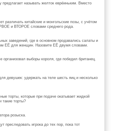
у предлагает называть желток евре́иньким. Вместо
ет различать китайские и монгольские позы, с учётом
ЕРВОЕ и ВТОРОЕ словами среднего рода.
ных заведений, где в основном продавались салаты и
гом ЕЁ для женщин. Назовите ЕЁ двумя словами.
е организовал выборы короля, где победил британец.
ля девушек: удержать на теле шесть яиц и несколько
ные торты, которые при подаче окатывает жидкой
и такие торты?
атора розыска.
 преследовать игрока до тех пор, пока тот