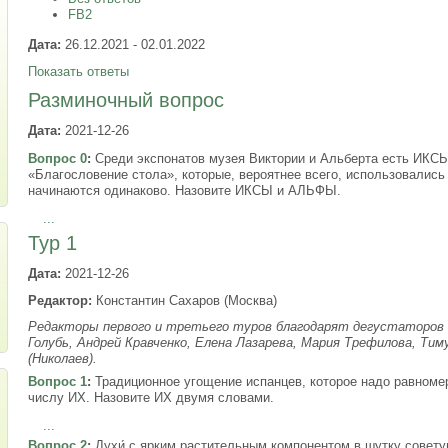
FB2
Дата:
26.12.2021 - 02.01.2022
Показать ответы
Разминочный вопрос
Дата:
2021-12-26
Вопрос 0
:
Среди экспонатов музея Виктории и Альберта есть ИК
«Благословение стола», которые, вероятнее всего, использовали
начинаются одинаково. Назовите ИКСЫ и АЛЬФЫ.
...
Тур 1
Дата:
2021-12-26
Редактор:
Константин Сахаров (Москва)
Редакторы первого и третьего туров благодарят дегустаторов в
Голубь, Андрей Кравченко, Елена Лазарева, Мария Трефилова, Ти
(Николаев).
Вопрос 1
:
Традиционное угощение испанцев, которое надо равномер
числу ИХ. Назовите ИХ двумя словами.
...
Вопрос 2
:
Духи́ с ярким растительным компонентом в шутку совету