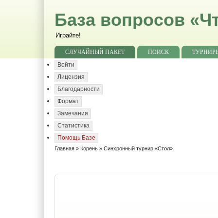
База вопросов «Чт
Играйте!
СЛУЧАЙНЫЙ ПАКЕТ
ПОИСК
ТУРНИР
Войти
Лицензия
Благодарности
Формат
Замечания
Статистика
Помощь Базе
Главная
»
Корень
» Синхронный турнир «Стол»