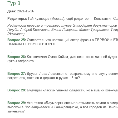
Тур 3
Дата:
2021-12-26
Редакторы:
Гай Кузнецов (Москва), ещё редактор — Константин Са
Редакторы первого и третьего туров благодарят дегустаторов в
Голубь, Андрей Кравченко, Елена Лазарева, Мария Трефилова, Ти
(Николаев).
Вопрос 25
:
Считается, что настоящий автор фразы о ПЕРВОЙ и ВТО
Назовите ПЕРВУЮ и ВТОРОЕ.
...
Вопрос 26
:
Как замечал Омар Хайям, для некоторых лишней будет
буквы алфавита.
...
Вопрос 27
:
Друзья Льва Лещенко по театральному институту вспом
погреться», хотя он и держал в руках... Что?
...
Вопрос 28
:
Будущий классик уважал сладости, но мама их кое-куда
...
Вопрос 29
:
Агентство «Блумберг» оценило стоимость земли в амери
высокой в Лос-Анджелесе и Сан-Франциско, а вот городов из Пенси
заменили?