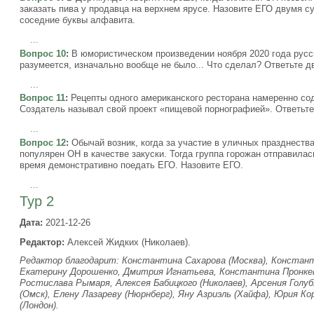
заказать пива у продавца на верхнем ярусе. Назовите ЕГО двумя с
соседние буквы алфавита.
...
Вопрос 10
:
В юмористическом произведении ноября 2020 года русск
разумеется, изначально вообще не было... Что сделал? Ответьте д
...
Вопрос 11
:
Рецепты одного американского ресторана намеренно сод
Создатель называл свой проект «пищевой порнографией». Ответьте 
...
Вопрос 12
:
Обычай возник, когда за участие в уличных празднества
популярен ОН в качестве закуски. Тогда группа горожан отправила
время демонстративно поедать ЕГО. Назовите ЕГО.
...
Тур 2
Дата:
2021-12-26
Редактор:
Алексей Жидких (Николаев).
Редактор благодарит: Константина Сахарова (Москва), Констант
Екатерину Дорошенко, Дмитрия Игнатьева, Константина Пронкеви
Ростислава Рымаря, Алексея Бабицкого (Николаев), Арсения Голуб
(Омск), Елену Лазареву (Нюрнберг), Яну Азриэль (Хайфа), Юрия К
(Лондон).