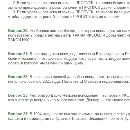
2. Если уровень розыска игрока — ПРОПУСК, то полицейские гото
активно преследовать игрока. Заполните ПРОПУСК двумя словами.
3. Если уровень розыска игрока — ПРОПУСК, то многие полицейск
чтобы задержать игрока. Заполните ПРОПУСК двумя словами.
...
Вопрос 20
:
Необычное зимнее блюдо, в котором используются ванил
пользователь предлагает называть ТАКИМ ИКСОМ. И добавляет: «
ТАКОЙ ИКС.
...
Вопрос 21
:
В шестнадцатом веке, под влиянием Возрождения, в Ре
были и ма́занки — отваренные квадратные листы теста, щедро пол
слово, в котором мы заменили одну букву.
...
Вопрос 22
:
В описании хорошей дальго́ны используют магматически
популярны осенью 2021 года. Назовите ЕГО словом нидерландског
...
Вопрос 23
:
Ресторатор Да́рио Чекки́ни вспоминает, что первый ИКС
что у его отца всегда было много клиентов. Денвер — это менее п
...
Вопрос 24
:
В 1994 году, после выхода фильма, во многих фастфуда
салатом и помидорами на булочке. В статье Википедии про этот бу
...