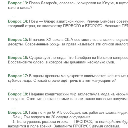
Вопрос 13
:
Повар Лазерсо́н, опасаясь блокировки на Ютубе, в шутк
какого слова?
...
Вопрос 14
:
По́зы — блюдо азиатской кухни. Ринчен Бимбаев совету
традиций стран, по количеству ПЕРВОГО и ВТОРОГО. Назовите П
...
Вопрос 15
:
В начале XX века в США составлялись списки специаль
десерты. Современные борцы за права называют эти списки анало
...
Вопрос 16
:
Существует легенда, что Талейра́н на Венском конгресс
Восстановите слово, в которое мы добавили несколько букв.
...
Вопрос 17
:
В одном древнем манускрипте описывается испытание д
кубиков льда. О какой стране идёт речь в этом манускрипте?
...
Вопрос 18
:
Недавно кондитерский мир захлестнула мода на необыч
глазурью. Ответьте несклоняемым словом: какое название получил
...
Вопрос 19
:
Гайд по игре GTA 5 сообщает, как работает шкала индик
Блиц. Три вопроса по 20 секунд обсуждения.
1. Если уровень розыска игрока — ПРОПУСК, то полицейские будут
находится в поле зрения. Заполните ПРОПУСК двумя словами.