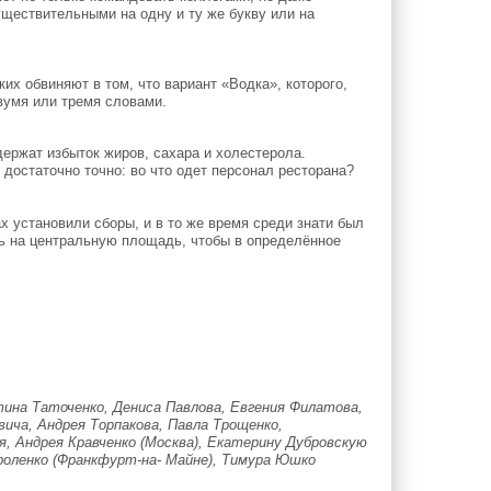
уществительными на одну и ту же букву или на
их обвиняют в том, что вариант «Водка», которого,
вумя или тремя словами.
ержат избыток жиров, сахара и холестерола.
достаточно точно: во что одет персонал ресторана?
х установили сборы, и в то же время среди знати был
сь на центральную площадь, чтобы в определённое
ина Таточенко, Дениса Павлова, Евгения Филатова,
ча, Андрея Торпакова, Павла Трощенко,
я, Андрея Кравченко (Москва), Екатерину Дубровскую
ороленко (Франкфурт-на- Майне), Тимура Юшко