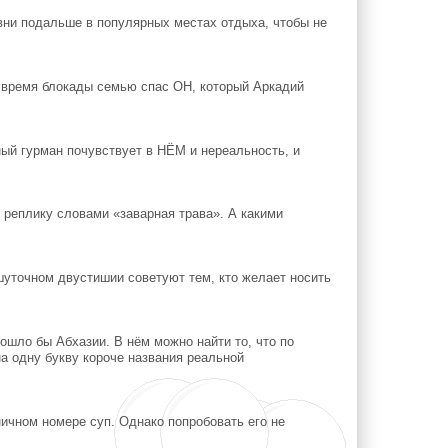
вни подальше в популярных местах отдыха, чтобы не
 время блокады семью спас ОН, который Аркадий
ый гурман почувствует в НЁМ и нереальность, и
 реплику словами «заварная трава». А какими
шуточном двустишии советуют тем, кто желает носить
шло бы Абхазии. В нём можно найти то, что по
на одну букву короче названия реальной
ичном номере суп. Однако попробовать его не