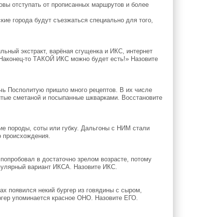
вы отступать от прописанных маршрутов и более
ие города будут съезжаться специально для того,
ьный экстракт, варёная сгущенка и ИКС, интернет
Наконец-то ТАКОЙ ИКС можно будет есть!» Назовите
чь Посполитую пришло много рецептов. В их числе
итые сметаной и посыпанные шкварками. Восстановите
е породы, соты или губку. Дальгоны с НИМ стали
о происхождения.
 попробовал в достаточно зрелом возрасте, потому
опулярный вариант ИКСА. Назовите ИКС.
х появился некий бургер из говядины с сыром,
ргер упоминается красное ОНО. Назовите ЕГО.