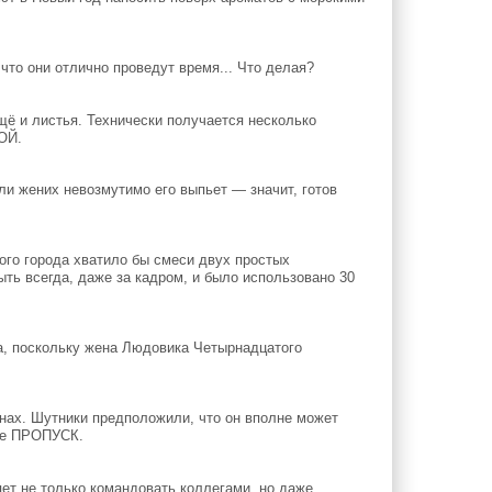
что они отлично проведут время... Что делая?
ё и листья. Технически получается несколько
ОЙ.
и жених невозмутимо его выпьет — значит, готов
ого города хватило бы смеси двух простых
ыть всегда, даже за кадром, и было использовано 30
а, поскольку жена Людовика Четырнадцатого
ах. Шутники предположили, что он вполне может
те ПРОПУСК.
ет не только командовать коллегами, но даже