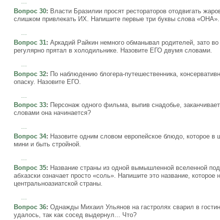
...
Вопрос 30
:
Власти Бразилии просят рестораторов отодвигать жаро
слишком привлекать ИХ. Напишите первые три буквы слова «ОНА».
...
Вопрос 31
:
Аркадий Райкин немного обманывал родителей, зато во
регулярно прятал в холодильнике. Назовите ЕГО двумя словами.
...
Вопрос 32
:
По наблюдению блогера-путешественника, консервативн
опаску. Назовите ЕГО.
...
Вопрос 33
:
Персонаж одного фильма, выпив снадобье, заканчивает
словами она начинается?
...
Вопрос 34
:
Назовите одним словом европейское блюдо, которое в 
мини и быть стройной.
...
Вопрос 35
:
Название страны из одной вымышленной вселенной подо
абхазски означает просто «соль». Напишите это название, которое 
центральноазиатской страны.
...
Вопрос 36
:
Однажды Михаил Ульянов на гастролях сварил в гостин
удалось, так как сосед выдернул... Что?