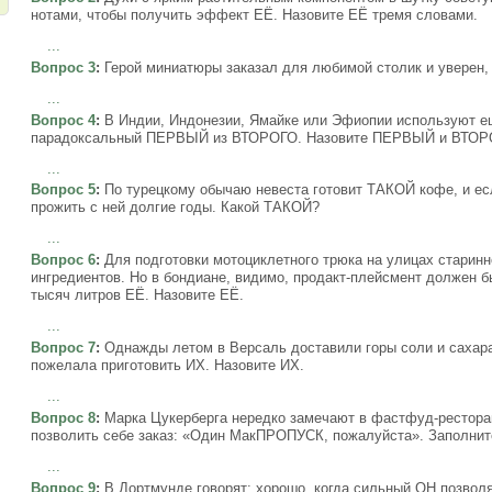
нотами, чтобы получить эффект ЕЁ. Назовите ЕЁ тремя словами.
...
Вопрос 3
:
Герой миниатюры заказал для любимой столик и уверен, 
...
Вопрос 4
:
В Индии, Индонезии, Ямайке или Эфиопии используют ещ
парадоксальный ПЕРВЫЙ из ВТОРОГО. Назовите ПЕРВЫЙ и ВТОР
...
Вопрос 5
:
По турецкому обычаю невеста готовит ТАКОЙ кофе, и есл
прожить с ней долгие годы. Какой ТАКОЙ?
...
Вопрос 6
:
Для подготовки мотоциклетного трюка на улицах старинн
ингредиентов. Но в бондиане, видимо, продакт-плейсмент должен б
тысяч литров ЕЁ. Назовите ЕЁ.
...
Вопрос 7
:
Однажды летом в Версаль доставили горы соли и сахар
пожелала приготовить ИХ. Назовите ИХ.
...
Вопрос 8
:
Марка Цукерберга нередко замечают в фастфуд-ресторан
позволить себе заказ: «Один МакПРОПУСК, пожалуйста». Заполни
...
Вопрос 9
:
В Дортмунде говорят: хорошо, когда сильный ОН позволя