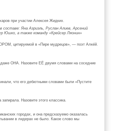
харов при участии Алексея Жидких.
 составе: Яна Азриэль, Руслан Алиев, Арсений
мур Юшко, а также команду «Крейсер Ляонин»
РОМ, цитируемой в «Пире мудрецов», — поэт Алке́й.
 даже ОНА. Назовите ЕЁ двумя словами на соседние
инали, что его дебютными словами были «Пустите
 запирала. Назовите этого классика.
канских городах, и она предсказуемо оказалась
львании в лидерах не было. Какое слово мы