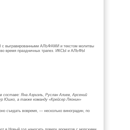
СЫ с выгравированными АЛЬФАМИ и текстом молитвы
сь во время праздничных трапез. ИКСЫ и АЛЬФЫ
 составе: Яна Азриэль, Руслан Алиев, Арсений
мур Юшко, а также команду «Крейсер Ляонин»
но съедать вовремя, — несколько виноградин, по
ют в Новый год наносить поверх ароматов с морскими