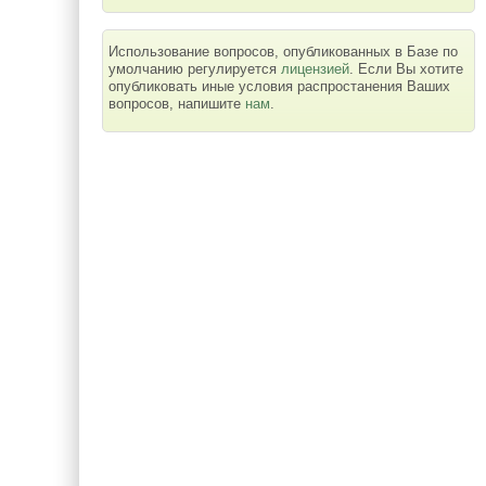
Использование вопросов, опубликованных в Базе по
умолчанию регулируется
лицензией
. Если Вы хотите
опубликовать иные условия распростанения Ваших
вопросов, напишите
нам
.