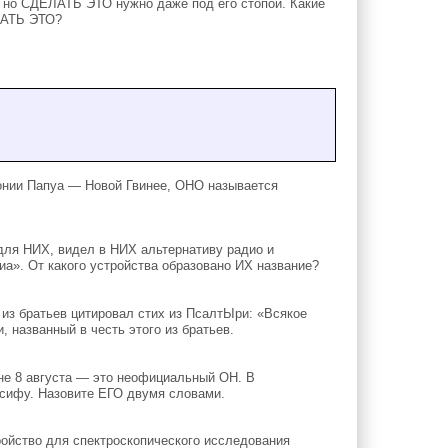
а, но СДЕЛАТЬ ЭТО нужно даже под его стопой. Какие
ЕЛАТЬ ЭТО?
онии Папуа — Новой Гвинее, ОНО называется
для НИХ, видел в НИХ альтернативу радио и
а». От какого устройства образовано ИХ название?
из братьев цитировал стих из ПсалтЫри: «Всякое
, названный в честь этого из братьев.
ане 8 августа — это неофициальный ОН. В
сифу. Назовите ЕГО двумя словами.
ройство для спектроскопического исследования