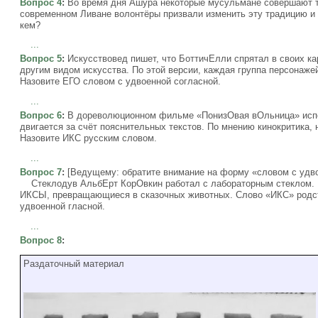
Вопрос 4
:
Во время дня Ашура некоторые мусульмане совершают т
современном Ливане волонтёры призвали изменить эту традицию и 
кем?
...
Вопрос 5
:
Искусствовед пишет, что БоттичЕлли спрятал в своих ка
другим видом искусства. По этой версии, каждая группа персонаж
Назовите ЕГО словом с удвоенной согласной.
...
Вопрос 6
:
В дореволюционном фильме «ПонизОвая вОльница» испо
двигается за счёт пояснительных текстов. По мнению кинокритика
Назовите ИКС русским словом.
...
Вопрос 7
:
[Ведущему: обратите внимание на форму «словом с удво
Стеклодув АльбЕрт КорОвкин работал с лабораторным стеклом. В 
ИКСЫ, превращающиеся в сказочных животных. Слово «ИКС» родст
удвоенной гласной.
...
Вопрос 8
:
Раздаточный материал