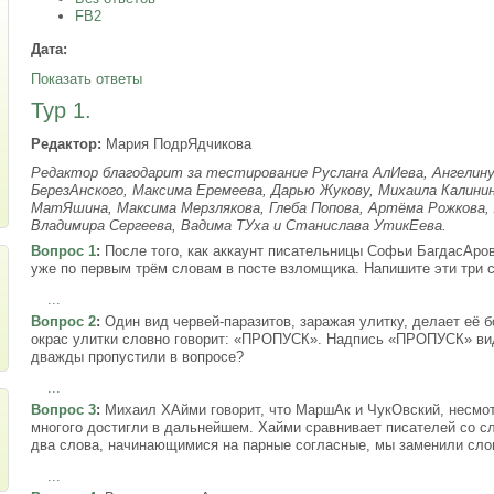
FB2
Дата:
Показать ответы
Тур 1.
Редактор:
Мария ПодрЯдчикова
Редактор благодарит за тестирование Руслана АлИева, Ангелину
БерезАнского, Максима Еремеева, Дарью Жукову, Михаила Калини
МатЯшина, Максима Мерзлякова, Глеба Попова, Артёма Рожкова, А
Владимира Сергеева, Вадима ТУха и Станислава УтикЕева.
Вопрос 1
:
После того, как аккаунт писательницы Софьи БагдасАров
уже по первым трём словам в посте взломщика. Напишите эти три 
...
Вопрос 2
:
Один вид червей-паразитов, заражая улитку, делает её 
окрас улитки словно говорит: «ПРОПУСК». Надпись «ПРОПУСК» виде
дважды пропустили в вопросе?
...
Вопрос 3
:
Михаил ХАйми говорит, что МаршАк и ЧукОвский, несмот
многого достигли в дальнейшем. Хайми сравнивает писателей со 
два слова, начинающимися на парные согласные, мы заменили сл
...