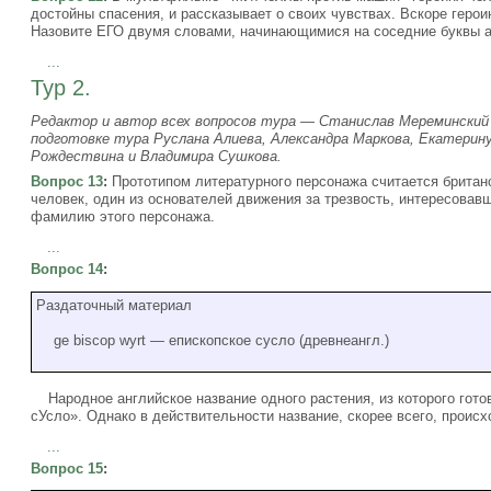
достойны спасения, и рассказывает о своих чувствах. Вскоре герои
Назовите ЕГО двумя словами, начинающимися на соседние буквы 
...
Тур 2.
Редактор и автор всех вопросов тура — Станислав Мереминский 
подготовке тура Руслана Алиева, Александра Маркова, Екатерин
Рождествина и Владимира Сушкова.
Вопрос 13
:
Прототипом литературного персонажа считается британ
человек, один из основателей движения за трезвость, интересов
фамилию этого персонажа.
...
Вопрос 14
:
Раздаточный материал
ge biscop wyrt — епископское сусло (древнеангл.)
Народное английское название одного растения, из которого гото
сУсло». Однако в действительности название, скорее всего, происх
...
Вопрос 15
: