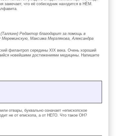
ня замечает, что её собеседник находится в НЁМ.
алфавита.
(Таллинн) Редактор благодарит за помощь в
у Мереминскую, Максима Мерзлякова, Александра
ский филантроп середины XIX века. Очень хороший
авшийся новейшими достижениями медицины. Напишите
вили отвары, буквально означает «епископское
одит не от епископа, а от НЕГО. Что такое ОН?