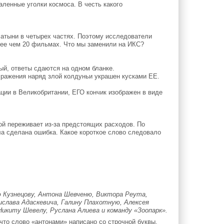
аленные уголки космоса. В честь какого
латыни в четырех частях. Поэтому исследователи
лее чем 20 фильмах. Что мы заменили на ИКС?
ый, ответы сдаются на одном бланке.
сражения наряд злой колдуньи украшен кусками ЕЕ.
ции в Великобритании, ЕГО кончик изображен в виде
ой переживает из-за предстоящих расходов. По
ла сделана ошибка. Какое короткое слово следовало
ю Кузнецову, Антона Шевченю, Виктора Реута,
ислава Адаскевича, Галину Плахотную, Алексея
Никиту Шевелу, Руслана Алиева и команду «Зоопарк».
что слово «антонами» написано со строчной буквы.