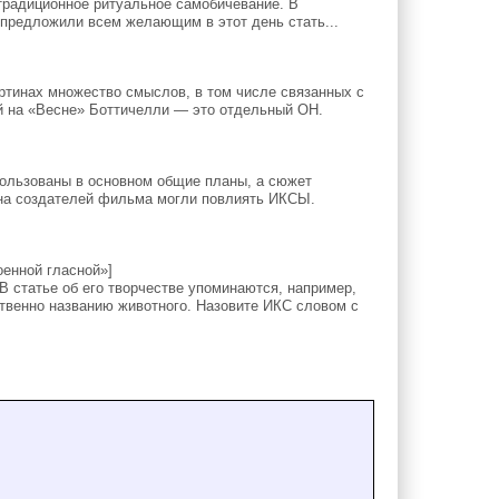
радиционное ритуальное самобичевание. В
предложили всем желающим в этот день стать...
ртинах множество смыслов, в том числе связанных с
ей на «Весне» Боттичелли — это отдельный ОН.
льзованы в основном общие планы, а сюжет
, на создателей фильма могли повлиять ИКСЫ.
енной гласной»]
статье об его творчестве упоминаются, например,
венно названию животного. Назовите ИКС словом с