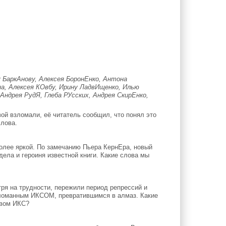
 БаркАнову, Алексея БоронЕнко, Антона
на, Алексея КОвбу, Ирину ЛадвИщенко, Илью
ндрея РудЯ, Глеба РУсских, Андрея СкирЕнко,
ой взломали, её читатель сообщил, что понял это
слова.
более яркой. По замечанию Пьера КернЕра, новый
ла и героиня известной книги. Какие слова мы
ря на трудности, пережили период репрессий и
сломанным ИКСОМ, превратившимся в алмаз. Какие
овом ИКС?