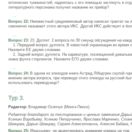
оптических туманностей, надеялась с его помощью заглянуть в отд
литературного персонажа получил название их прибор?
...
Вопрос 22
:
Неизвестный средневековый автор написал трактат на 
лаконично называют этого автора ИКС. Другой ИКС действует в бо
...
Вопрос 23
:
23. Дуплет. 2 вопроса по 30 секунд обсуждения на кажд
1. Передний вопрос дуплета. В известной экранизации во время 
Назовите ЕЕ двумя словами.
2. Задний вопрос дуплета. На карикатуре, посвященной девальва
знака фунта стерлингов. Назовите ЕГО двумя словами.
...
Вопрос 24
:
В одном из эпизодов книги Астрид ЛИндгрен скупой гер
мнению автора вопроса, при переводе этого эпизода на русский бы
использовать переводчице?
...
Тур 3.
Редактор:
Владимир Осипчук (Минск-Пинск).
Редактор благодарит за тестирование и ценные замечания Дарь
Ксению Воробьёву, Ксению Петрученко, Ярослава Марченко, Стан
Шевцова, Дарью Шевцову, Сергея Алексетовича, Алексея Бабака, 
Вопрос 25
:
[Ведущему: не акцентировать внимание команд на том, 