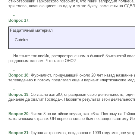
стихотворении Тарковского говорится, что гений загородил полнеб
три слова, начинающиеся на одну и ту же букву, заменены на СД
...
Вопрос 17
:
Раздаточный материал
Gutnius
На языке ток-писИн, распространенном в бывшей британской кол
розданным словом. Что такое ОНО?
...
Вопрос 18
:
Журналист, придумавший около 20 лет назад название 
телевидению и потому предлагал ещё и вариант «партизанские меди
...
Вопрос 19
:
Согласно житиЮ, оправдывая свою деятельность, один 
дыхание да хвалит Господа». Назовите результат этой деятельности
...
Вопрос 20
:
Число 8 по-китайски звучит, как «ба». Поэтому на Тайв
католических странах ОН первоначально был посвящен святому Ио
...
Вопрос 21
:
Группа астрономов, создавшая в 1999 году мощное уст