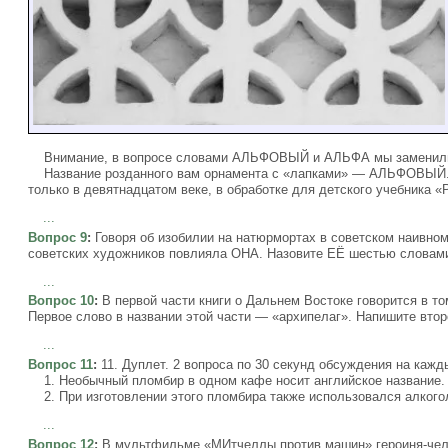
Внимание, в вопросе словами АЛЬФОВЫЙ и АЛЬФА мы заменили 
Название розданного вам орнамента с «лапками» — АЛЬФОВЫЙ. 
только в девятнадцатом веке, в обработке для детского учебника
...
Вопрос 9
:
Говоря об изобилии на натюрмортах в советском наивном
советских художников повлияла ОНА. Назовите ЕЁ шестью словам
...
Вопрос 10
:
В первой части книги о Дальнем Востоке говорится в т
Первое слово в названии этой части — «архипелаг». Напишите втор
...
Вопрос 11
:
11. Дуплет. 2 вопроса по 30 секунд обсуждения на кажд
1. Необычный пломбир в одном кафе носит английское название. 
2. При изготовлении этого пломбира также использовался алкого
...
Вопрос 12
:
В мультфильме «МИтчеллы против машин» героиня-чело