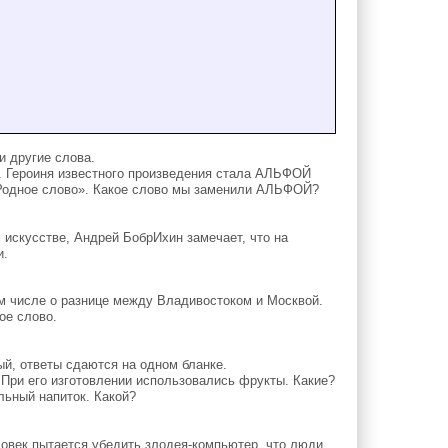
другие слова.
Героиня известного произведения стала АЛЬФОЙ
 «Родное слово». Какое слово мы заменили АЛЬФОЙ?
 искусстве, Андрей БобрИхин замечает, что на
и.
ом числе о разнице между Владивостоком и Москвой.
ое слово.
ый, ответы сдаются на одном бланке.
При его изготовлении использовались фрукты. Какие?
льный напиток. Какой?
век пытается убедить злодея-компьютер, что люди