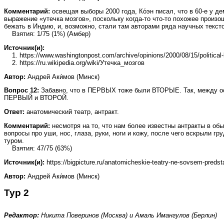
Комментарий:
освещая выборы 2000 года, Ко́эн писал, что в 60‑е у де
выражение «утечка мозгов», поскольку когда-то что‑то похожее произ
бежать в Индию, и, возможно, стали там авторами ряда научных тексто
Взятия: 1/75 (1%) (Амбер)
Источник(и):
1. https://www.washingtonpost.com/archive/opinions/2000/08/15/political
2. https://ru.wikipedia.org/wiki/Утечка_мозгов
Автор:
Андрей Аки́мов (Минск)
Вопрос 12:
Забавно, что в ПЕРВЫХ тоже были ВТОРЫЕ. Так, между ос
ПЕРВЫЙ и ВТОРОЙ.
Ответ:
анатомический театр, антракт.
Комментарий:
несмотря на то, что нам более известны антракты в об
вопросы про уши, нос, глаза, руки, ноги и кожу, после чего вскрыли 
туром.
Взятия: 47/75 (63%)
Источник(и):
https://bigpicture.ru/anatomicheskie-teatry-ne-sovsem-predst
Автор:
Андрей Аки́мов (Минск)
Тур 2
Редактор:
Никита Поверинов (Москва) и Амаль Имангулов (Берлин)