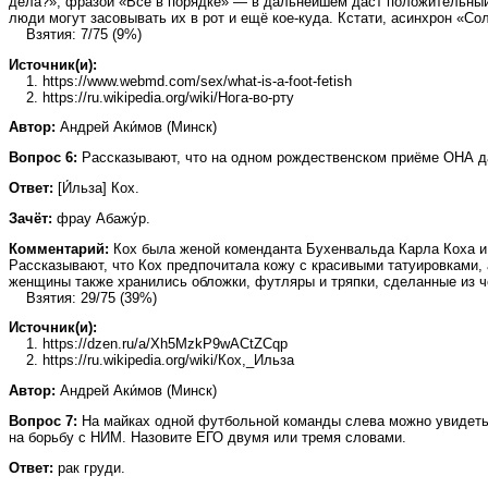
дела?», фразой «Всё в порядке» — в дальнейшем даст положительный
люди могут засовывать их в рот и ещё кое-куда. Кстати, асинхрон «С
Взятия: 7/75 (9%)
Источник(и):
1. https://www.webmd.com/sex/what-is-a-foot-fetish
2. https://ru.wikipedia.org/wiki/Нога-во-рту
Автор:
Андрей Аки́мов (Минск)
Вопрос 6:
Рассказывают, что на одном рождественском приёме ОНА да
Ответ:
[И́льза] Кох.
Зачёт:
фрау Абажу́р.
Комментарий:
Кох была женой коменданта Бухенвальда Карла Коха и 
Рассказывают, что Кох предпочитала кожу с красивыми татуировками, 
женщины также хранились обложки, футляры и тряпки, сделанные из че
Взятия: 29/75 (39%)
Источник(и):
1. https://dzen.ru/a/Xh5MzkP9wACtZCqp
2. https://ru.wikipedia.org/wiki/Кох,_Ильза
Автор:
Андрей Аки́мов (Минск)
Вопрос 7:
На майках одной футбольной команды слева можно увидеть д
на борьбу с НИМ. Назовите ЕГО двумя или тремя словами.
Ответ:
рак груди.