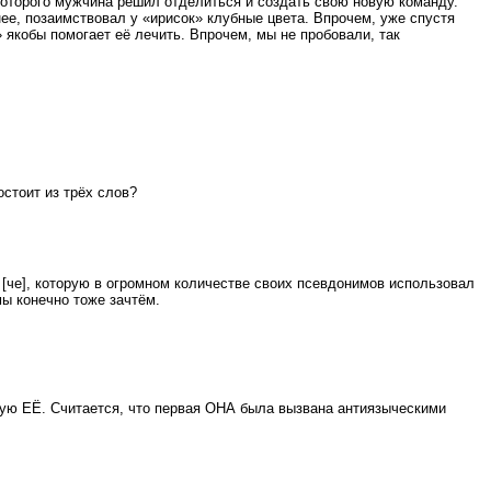
оторого мужчина решил отделиться и создать свою новую команду.
нее, позаимствовал у «ирисок» клубные цвета. Впрочем, уже спустя
» якобы помогает её лечить. Впрочем, мы не пробовали, так
стоит из трёх слов?
 [че], которую в огромном количестве своих псевдонимов использовал
ы конечно тоже зачтём.
бную ЕЁ. Считается, что первая ОНА была вызвана антиязыческими