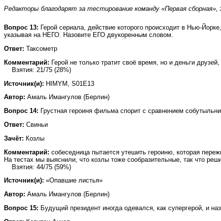
Редакторы благодарят за тестирование команду «Первая сборная», Я
Вопрос 13:
Герой сериала, действие которого происходит в Нью-Йорке,
указывая на НЕГО. Назовите ЕГО двукоренным словом.
Ответ:
Таксометр
Комментарий:
Герой не только тратит своё время, но и деньги друзей
Взятия: 21/75 (28%)
Источник(и):
HIMYM, S01E13
Автор:
Амаль Имангулов (Берлин)
Вопрос 14:
Грустная героиня фильма спорит с сравнением собутыльни
Ответ:
Свиньи
Зачёт:
Козлы
Комментарий:
собеседница пытается утешить героиню, которая пережи
На тестах мы выяснили, что козлы тоже сообразительные, так что реши
Взятия: 44/75 (59%)
Источник(и):
«Опавшие листья»
Автор:
Амаль Имангулов (Берлин)
Вопрос 15:
Будущий президент иногда одевался, как супергерой, и 