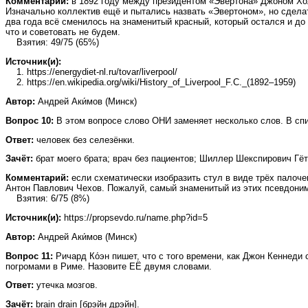
Комментарий:
в 1892 году между президентом «Эвертона» Джоном Хол
Изначально коллектив ещё и пытались назвать «Эвертоном», но сделат
два года всё сменилось на знаменитый красный, который остался и до 
что и советовать не будем.
Взятия: 49/75 (65%)
Источник(и):
1. https://energydiet-nl.ru/tovar/liverpool/
2. https://en.wikipedia.org/wiki/History_of_Liverpool_F.C._(1892–1959)
Автор:
Андрей Аки́мов (Минск)
Вопрос 10:
В этом вопросе слово ОНИ заменяет несколько слов. В спи
Ответ:
человек без селезёнки.
Зачёт:
брат моего брата; врач без пациентов; Шиллер Шекспирович Гё
Комментарий:
если схематически изобразить стул в виде трёх палоче
Антон Павлович Чехов. Пожалуй, самый знаменитый из этих псевдоним
Взятия: 6/75 (8%)
Источник(и):
https://propsevdo.ru/name.php?id=5
Автор:
Андрей Аки́мов (Минск)
Вопрос 11:
Ричард Ко́эн пишет, что с того времени, как Джон Кеннед
погромами в Риме. Назовите ЕЁ двумя словами.
Ответ:
утечка мозгов.
Зачёт:
brain drain [брэйн дрэйн].