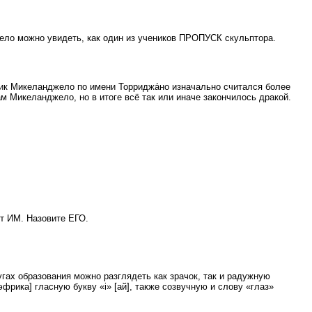
ло можно увидеть, как один из учеников ПРОПУСК скульптора.
рсник Микеланджело по имени Торриджа́но изначально считался более
м Микеланджело, но в итоге всё так или иначе закончилось дракой.
т ИМ. Назовите ЕГО.
гах образования можно разглядеть как зрачок, так и радужную
фрика] гласную букву «i» [ай], также созвучную и слову «глаз»