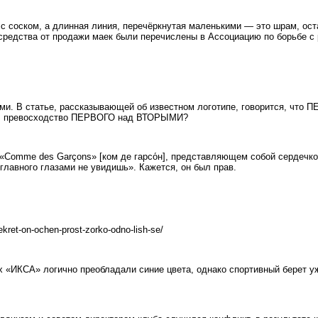
 с соском, а длинная линия, перечёркнутая маленькими — это шрам, о
 средства от продажи маек были перечислены в Ассоциацию по борьбе с
 В статье, рассказывающей об известном логотипе, говорится, что ПЕ
чал превосходство ПЕРВОГО над ВТОРЫМИ?
 «Comme des Garçons» [ком де гарсо́н], представляющем собой сердечк
главного глазами не увидишь». Кажется, он был прав.
ekret-on-ochen-prost-zorko-odno-lish-se/
 «ИКСА» логично преобладали синие цвета, однако спортивный берет у