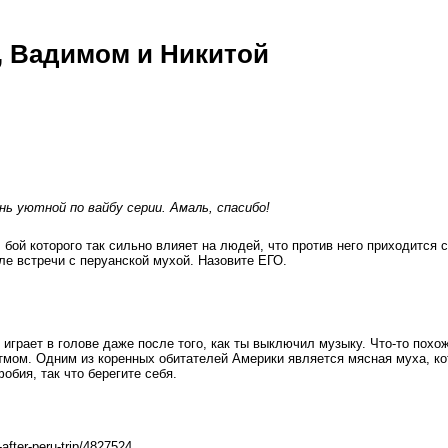
, Вадимом и Никитой
нь уютной по вайбу серии. Амаль, спасибо!
бой которого так сильно влияет на людей, что против него приходится 
ле встречи с перуанской мухой. Назовите ЕГО.
рает в голове даже после того, как ты выключил музыку. Что‑то похоже
мом. Одним из коренных обитателей Америки является мясная муха, кот
обия, так что берегите себя.
fter-peru-trip/4827524