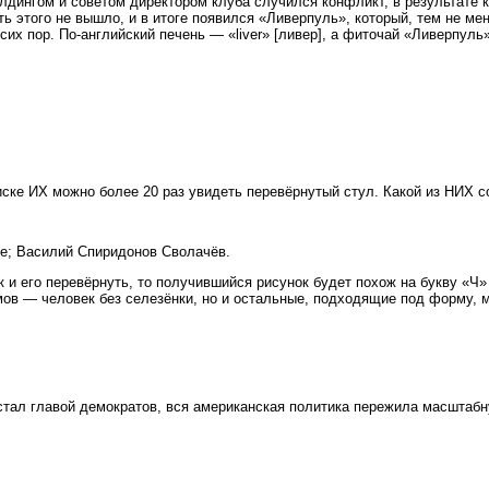
дингом и советом директором клуба случился конфликт, в результате к
ь этого не вышло, и в итоге появился «Ливерпуль», который, тем не ме
сих пор. По-английский печень — «liver» [ливер], а фиточай «Ливерпуль
ске ИХ можно более 20 раз увидеть перевёрнутый стул. Какой из НИХ со
те; Василий Спиридонов Сволачёв.
к и его перевёрнуть, то получившийся рисунок будет похож на букву «Ч»
ов — человек без селезёнки, но и остальные, подходящие под форму, м
и стал главой демократов, вся американская политика пережила масшта