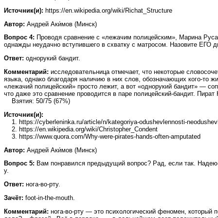
Источник(и):
https://en.wikipedia.org/wiki/Richat_Structure
Автор:
Андрей Аки́мов (Минск)
Вопрос 4:
Проводя сравнение с «лежачим полицейским», Марина Русако
однажды неудачно вступившего в схватку с матросом. Назовите ЕГО д
Ответ:
однорукий бандит.
Комментарий:
исследовательница отмечает, что некоторые словосоче
языка, однако благодаря наличию в них слов, обозначающих кого-то жив
«лежачий полицейский» просто лежит, а вот «однорукий бандит» — соп
что даже это сравнение проводится в паре полицейский-бандит. Пират
Взятия: 50/75 (67%)
Источник(и):
1. https://cyberleninka.ru/article/n/kategoriya-odushevlennosti-neodushev
2. https://en.wikipedia.org/wiki/Christopher_Condent
3. https://www.quora.com/Why-were-pirates-hands-often-amputated
Автор:
Андрей Аки́мов (Минск)
Вопрос 5:
Вам понравился предыдущий вопрос? Рад, если так. Надеюсь
у.
Ответ:
нога-во-рту.
Зачёт:
foot‑in‑the‑mouth.
Комментарий:
нога-во‑рту — это психологический феномен, который п