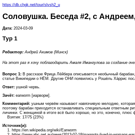
https://db.chgk.net/tour/slvsh2_u
Соловушка. Беседа #2, с Андреем
Дата:
2024-03-09
Тур 1
Редактор:
Андрей Акимов (Минск)
На этот раз я хочу поблагодарить Амаля Имангулова за создание оче
Вопрос 1:
В рассказе Фрица Ле́йбера описывается необычный барабан, 
статье Википедии о НЁМ. Другие ОНИ появились у Роше́ль Ха́ррис пос
Ответ:
ушной червь.
Зачёт:
earworm [иарворм].
Комментарий:
ушным червём называют навязчивую мелодию, которая иг
поэтому барабан приходится останавливать специальным ответным рит
личинки. С женщиной в итоге всё было хорошо, но это, конечно, плюс ф
Взятия: 17/75 (23%)
Источник(и):
1. https://en.wikipedia.org/wiki/Earworm
2. https://www.abc.net.au/news/2013-07-18/maggots-lived-in-womans-ear-a