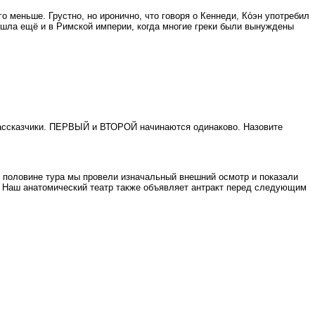
о меньше. Грустно, но иронично, что говоря о Кеннеди, Ко́эн употребил
зошла ещё и в Римской империи, когда многие греки были вынуждены
ассказчики. ПЕРВЫЙ и ВТОРОЙ начинаются одинаково. Назовите
й половине тура мы провели изначальный внешний осмотр и показали
зга. Наш анатомический театр также объявляет антракт перед следующим