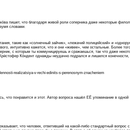
́ва пишет, что благодаря живой роли соперника даже некоторые филоло
вумя словами.
тания, такие как «солнечный зайчик», «лежачий полицейский» и «однор
ого, интуитивно кажется, что и они «живее», чем остальные. Более того
ерник, с которым ты коммуницируешь и сражаешься, так что даже некото
 Кри́стофер Ко́ндент однажды неудачно подрался и лишился конечности, 
lennosti-realizatsiya-v-rechi-edinits-s-perenosnym-znacheniem
, что понравится и этот. Автор вопроса нашёл ЕЁ упоминание в одной и
оказывает, что человек, ответивший на какой-либо стандартный вопрос 