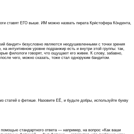
ги ставят ЕГО выше. ИМ можно назвать пирата Кри́стофера Ко́ндента,
укий бандит» безусловно являются неодушевленными с точки зрения
, на интуитивном уровне подранжир есть и внутри этой группы: так,
рые филологи говорят, что ощущают его живее. К слову, забавно,
после чего, можно сказать, тоже стал одноруким бандитом.
з статей о фетише. Назовите ЕЁ, и будьте добры, используйте букву
с помощью стандартного ответа — например, на вопрос «Как ваши