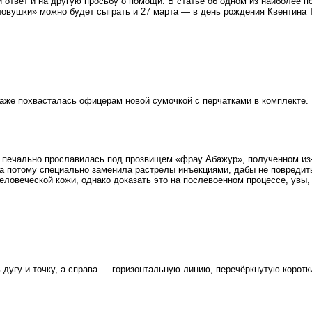
 ответ и на другую просьбу о помощи. В статье об одном из наиболее
оловушки» можно будет сыграть и 27 марта — в день рождения Квентина 
же похвасталась офицерам новой сумочкой с перчатками в комплекте. 
печально прославилась под прозвищем «фрау Абажур», полученном из‑з
а потому специально заменила растрелы инъекциями, дабы не повредить
ловеческой кожи, однако доказать это на послевоенном процессе, увы, 
угу и точку, а справа — горизонтальную линию, перечёркнутую коротк