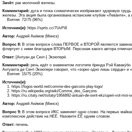
Зачёт:
рак молочной железы.
Комментарий:
дуга и точка схематически изображают здоровую грудь
железы. Эта акция была организована испанским клубом «Лева́нте», а
Взятия: 72/75 (96%)
Источник(и):
https://sprts.cc/7UvPi8
Автор:
Андрей Аки́мов (Минск)
Вопрос 8:
В этом вопросе слова ПЕРВОЕ и ВТОРОЙ являются заменами.
флиртует с ними благодаря ВТОРЫМ. Персонаж какого автора отме
Ответ:
[Антуан де Сент-] Экзюпери́.
Комментарий:
речь идёт о знаменитом логотипе бренда Рэй Каваку́бо
Антуанта де Сент-Экзюпери говорил, что «зорко одно лишь сердце» и «
Взятия: 15/75 (20%)
Источник(и):
1. https://logos-world.net/comme-des-garcons-play-logo/
2. https://ru.wikipedia.org/wiki/Comme_des_Garçons
3. https://ru.citaty.net/tsitaty/1956892-antuan-de-sent-ekziuperi-vot-moi-s
Автор:
Андрей Аки́мов (Минск)
Вопрос 9:
В этом вопросе ИКС заменяет одно слово. На первых майках
комплексное действие на НЕЁ. Назовите ЕЁ одним словом.
Ответ:
печень.