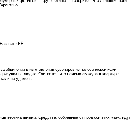
 популярных фетишей — фут-фетише — говорится, что любящие ноги
Тарантино.
Назовите ЕЁ.
а обвинений в изготовлении сувениров из человеческой кожи.
 рисунки на людях. Считается, что помимо абажура в квартире
так и не удалось.
ими вертикальными. Средства, собранные от продажи этих маек, идут