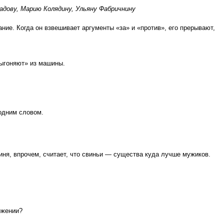
адову, Марию Колядину, Ульяну Фабричнину
ние. Когда он взвешивает аргументы «за» и «против», его прерывают,
выгоняют» из машины.
одним словом.
иня, впрочем, считает, что свиньи — существа куда лучше мужиков.
ожении?