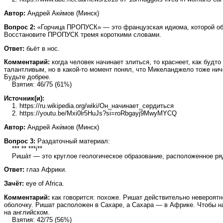
Автор:
Андрей Аки́мов (Минск)
Вопрос 2:
«Горчица ПРОПУСК» — это французская идиома, которой об
Восстановите ПРОПУСК тремя короткими словами.
Ответ:
бьёт в нос.
Комментарий:
когда человек начинает злиться, то краснеет, как будт
талантливым, но в какой-то момент понял, что Микеланджело тоже ниче
Будьте добрее.
Взятия: 46/75 (61%)
Источник(и):
1. https://ru.wikipedia.org/wiki/Он_начинает_сердиться
2. https://youtu.be/Mxi0lr5HuJs?si=roRbgayj9MwyMYCQ
Автор:
Андрей Аки́мов (Минск)
Вопрос 3:
Раздаточный материал:
*** ** ***i**
Риша́т — это круглое геологическое образование, расположенное ряд
Ответ:
глаз Африки.
Зачёт:
eye of Africa.
Комментарий:
как говорится: похоже. Ришат действительно невероятн
оболочку. Ришат расположен в Сахаре, а Сахара — в Африке. Чтобы наме
на английском.
Взятия: 42/75 (56%)