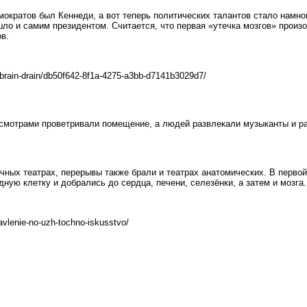
мократов был Кеннеди, а вот теперь политических талантов стало намног
ошло и самим президентом. Считается, что первая «утечка мозгов» прои
в.
-brain-drain/db50f642-8f1a-4275-a3bb-d7141b3029d7/
мотрами проветривали помещение, а людей развлекали музыканты и р
ычных театрах, перерывы также брали и театрах анатомических. В перво
грудную клетку и добрались до сердца, печени, селезёнки, а затем и мо
avlenie-no-uzh-tochno-iskusstvo/