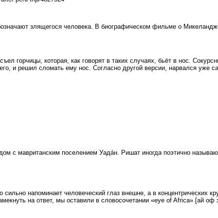
означают злящегося человека. В биографическом фильме о Микеландже
о съел горчицы, которая, как говорят в таких случаях, бьёт в нос. Соку
го, и решил сломать ему нос. Согласно другой версии, нарвался уже са
ом с мавританским поселением Уада́н. Ришат иногда поэтично называю
о сильно напоминает человеческий глаз внешне, а в концентрических кру
кнуть на ответ, мы оставили в словосочетании «eye of Africa» [ай оф э