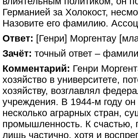
влиятельным политиком, он п
Германией за Холокост, несмот
Назовите его фамилию. Ассоц
Ответ:
[Генри] Моргентау [мл
Зачёт:
точный ответ – фамили
Комментарий:
Генри Моргент
хозяйство в университете, по
хозяйству, возглавлял федер
учреждения. В 1944-м году о
несколько аграрных стран, су
промышленность. К счастью, 
лишь частично, хотя и воспр