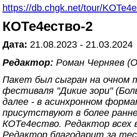
https://db.chgk.net/tour/KOTe4
КОТе4ество-2
Дата:
21.08.2023 - 21.03.2024
Редактор:
Роман Черняев (О
Пакет был сыгран на очном 
фестиваля "Дикие зори" (Бол
далее - в асинхронном формат
присутствуют в более ранн
КОТе4ество. Редактор всех в
Редактор благодарит за те