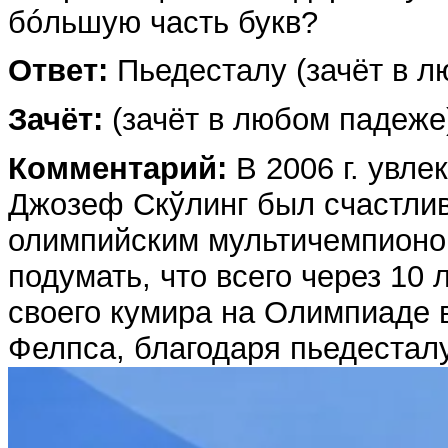
бóльшую часть букв?
Ответ:
Пьедесталу (зачёт в л
Зачёт:
(зачёт в любом падеже
Комментарий:
В 2006 г. увл
Джозеф Скўлинг был счастли
олимпийским мультичемпионо
подумать, что всего через 10 
своего кумира на Олимпиаде в
Фелпса, благодаря пьедестал