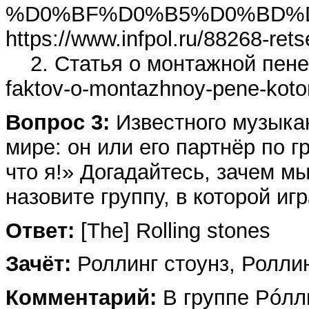
%D0%BF%D0%B5%D0%BD%
https://www.infpol.ru/88268-ret
2. Статья о монтажной пене: ht
faktov-o-montazhnoy-pene-koto
Вопрос 3:
Известного музыкан
мире: он или его партнёр по г
что я!» Догадайтесь, зачем мы
назовите группу, в которой иг
Ответ:
[The] Rolling stones
Зачёт:
Роллинг стоунз, Ролли
Комментарий:
В группе Рóлли