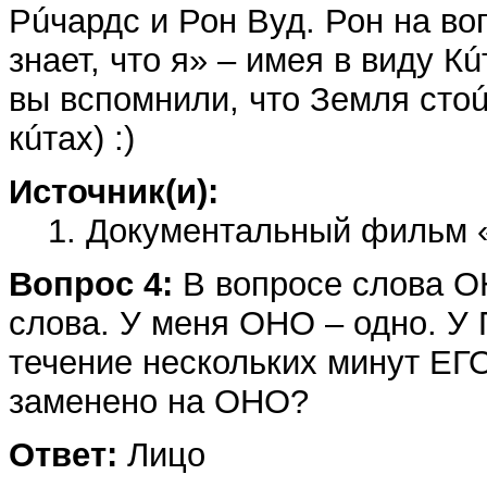
Рúчардс и Рон Вуд. Рон на во
знает, что я» – имея в виду К
вы вспомнили, что Земля стоúт
кúтах) :)
Источник(и):
1. Документальный фильм «Да
Вопрос 4:
В вопросе слова 
слова. У меня ОНО – одно. У
течение нескольких минут ЕГ
заменено на ОНО?
Ответ:
Лицо