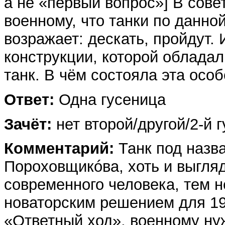
а не «первый вопрос»] В сов
военному, что танки по данно
возражает: дескать, пройдут.
конструкции, которой обладал
танк. В чём состояла эта осо
Ответ:
Одна гусеница
Зачёт:
нет второй/другой/2-й 
Комментарий:
Танк под назв
Пороховщикóва, хоть и выгля
современного человека, тем н
новаторским решением для 19
«Ответный ход», военному ну